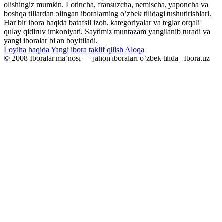
olishingiz mumkin. Lotincha, fransuzcha, nemischa, yaponcha va
boshqa tillardan olingan iboralarning oʼzbek tilidagi tushutirishlari.
Har bir ibora haqida batafsil izoh, kategoriyalar va teglar orqali
qulay qidiruv imkoniyati. Saytimiz muntazam yangilanib turadi va
yangi iboralar bilan boyitiladi.
Loyiha haqida
Yangi ibora taklif qilish
Aloqa
© 2008 Iboralar maʼnosi — jahon iboralari oʼzbek tilida | Ibora.uz