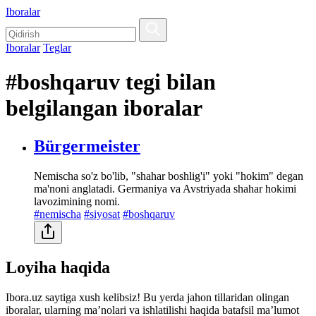
Iboralar
Iboralar
Teglar
#boshqaruv tegi bilan
belgilangan iboralar
Bürgermeister
Nemischa so'z bo'lib, "shahar boshlig'i" yoki "hokim" degan
ma'noni anglatadi. Germaniya va Avstriyada shahar hokimi
lavozimining nomi.
#nemischa
#siyosat
#boshqaruv
Loyiha haqida
Ibora.uz saytiga xush kelibsiz! Bu yerda jahon tillaridan olingan
iboralar, ularning maʼnolari va ishlatilishi haqida batafsil maʼlumot