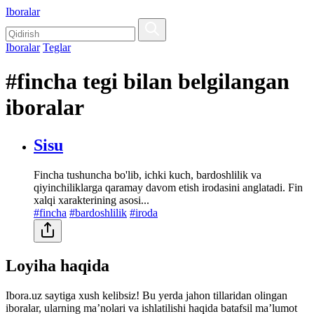
Iboralar
Iboralar
Teglar
#fincha tegi bilan belgilangan
iboralar
Sisu
Fincha tushuncha bo'lib, ichki kuch, bardoshlilik va
qiyinchiliklarga qaramay davom etish irodasini anglatadi. Fin
xalqi xarakterining asosi...
#fincha
#bardoshlilik
#iroda
Loyiha haqida
Ibora.uz saytiga xush kelibsiz! Bu yerda jahon tillaridan olingan
iboralar, ularning maʼnolari va ishlatilishi haqida batafsil maʼlumot