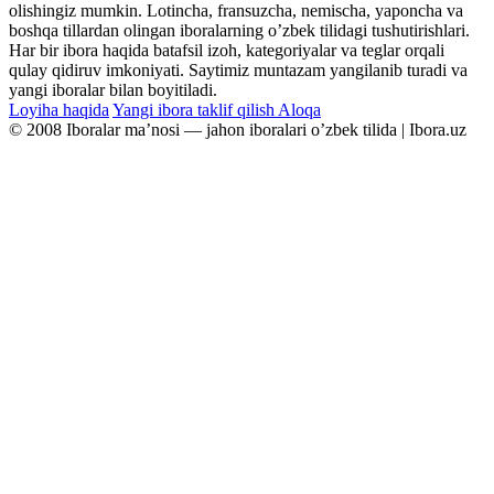
olishingiz mumkin. Lotincha, fransuzcha, nemischa, yaponcha va
boshqa tillardan olingan iboralarning oʼzbek tilidagi tushutirishlari.
Har bir ibora haqida batafsil izoh, kategoriyalar va teglar orqali
qulay qidiruv imkoniyati. Saytimiz muntazam yangilanib turadi va
yangi iboralar bilan boyitiladi.
Loyiha haqida
Yangi ibora taklif qilish
Aloqa
© 2008 Iboralar maʼnosi — jahon iboralari oʼzbek tilida | Ibora.uz