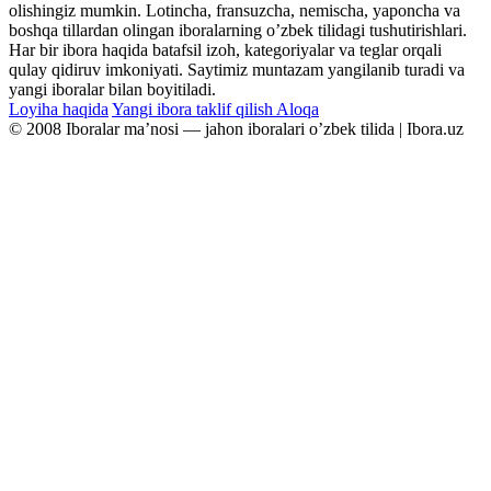
olishingiz mumkin. Lotincha, fransuzcha, nemischa, yaponcha va
boshqa tillardan olingan iboralarning oʼzbek tilidagi tushutirishlari.
Har bir ibora haqida batafsil izoh, kategoriyalar va teglar orqali
qulay qidiruv imkoniyati. Saytimiz muntazam yangilanib turadi va
yangi iboralar bilan boyitiladi.
Loyiha haqida
Yangi ibora taklif qilish
Aloqa
© 2008 Iboralar maʼnosi — jahon iboralari oʼzbek tilida | Ibora.uz