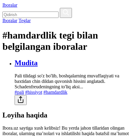
Iboralar
Iboralar
Teglar
#hamdardlik tegi bilan
belgilangan iboralar
Mudita
Pali tilidagi so'z bo'lib, boshqalarning muvaffaqiyati va
baxtidan chin dildan quvonish hissini anglatadi.
Schadenfreudeningning to'liq aksi...
#pali
#hissiyot
#hamdardlik
Loyiha haqida
Ibora.uz saytiga xush kelibsiz! Bu yerda jahon tillaridan olingan
iboralar, ularning maʼnolari va ishlatilishi haqida batafsil maʼlumot