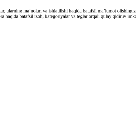
alar, ularning maʼnolari va ishlatilishi haqida batafsil maʼlumot olish
ibora haqida batafsil izoh, kategoriyalar va teglar orqali qulay qidiruv 