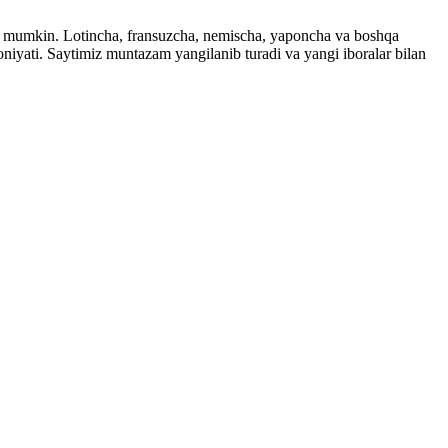
ingiz mumkin. Lotincha, fransuzcha, nemischa, yaponcha va boshqa
imkoniyati. Saytimiz muntazam yangilanib turadi va yangi iboralar bilan