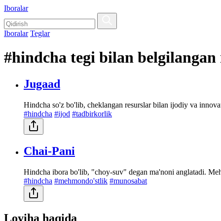
Iboralar
Iboralar
Teglar
#hindcha tegi bilan belgilangan 
Jugaad
Hindcha so'z bo'lib, cheklangan resurslar bilan ijodiy va innova
#hindcha
#ijod
#tadbirkorlik
Chai-Pani
Hindcha ibora bo'lib, "choy-suv" degan ma'noni anglatadi. Mehm
#hindcha
#mehmondo'stlik
#munosabat
Loyiha haqida