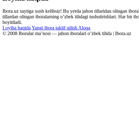
Ibora.uz saytiga xush kelibsiz! Bu yerda jahon tillaridan olingan ibor
tillardan olingan iboralarning oʼzbek tilidagi tushutirishlari. Har bir 
boyitiladi.
Loyiha haqida
Yangi ibora taklif qilish
Aloqa
© 2008 Iboralar maʼnosi — jahon iboralari oʼzbek tilida | Ibora.uz