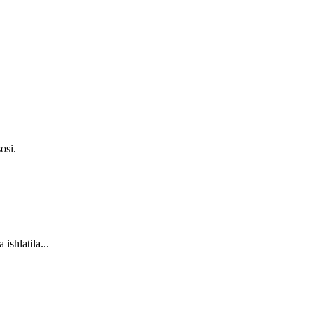
osi.
shlatila...