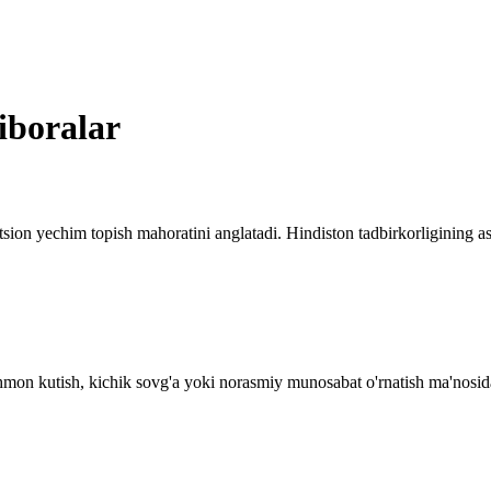
iboralar
tsion yechim topish mahoratini anglatadi. Hindiston tadbirkorligining as
on kutish, kichik sovg'a yoki norasmiy munosabat o'rnatish ma'nosida i