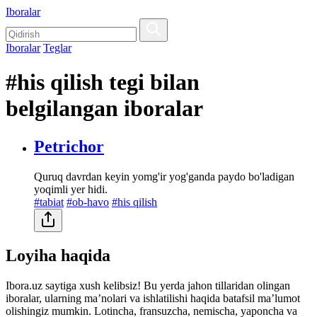
Iboralar
Iboralar
Teglar
#his qilish tegi bilan
belgilangan iboralar
Petrichor
Quruq davrdan keyin yomg'ir yog'ganda paydo bo'ladigan
yoqimli yer hidi.
#tabiat
#ob-havo
#his qilish
Loyiha haqida
Ibora.uz saytiga xush kelibsiz! Bu yerda jahon tillaridan olingan
iboralar, ularning maʼnolari va ishlatilishi haqida batafsil maʼlumot
olishingiz mumkin. Lotincha, fransuzcha, nemischa, yaponcha va