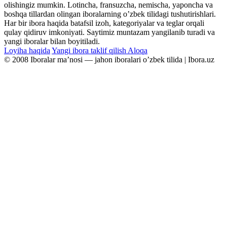
olishingiz mumkin. Lotincha, fransuzcha, nemischa, yaponcha va
boshqa tillardan olingan iboralarning oʼzbek tilidagi tushutirishlari.
Har bir ibora haqida batafsil izoh, kategoriyalar va teglar orqali
qulay qidiruv imkoniyati. Saytimiz muntazam yangilanib turadi va
yangi iboralar bilan boyitiladi.
Loyiha haqida
Yangi ibora taklif qilish
Aloqa
© 2008 Iboralar maʼnosi — jahon iboralari oʼzbek tilida | Ibora.uz