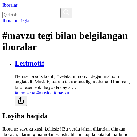
Iboralar
Iboralar
Teglar
#mavzu tegi bilan belgilangan
iboralar
Leitmotif
Nemischa so'z bo'lib, "yetakchi motiv" degan ma'noni
anglatadi. Musiqiy asarda takrorlanadigan ohang. Umuman,
biror asar yoki hayotda qayta-...
#nemischa
#musiqa
#mavzu
Loyiha haqida
Ibora.uz saytiga xush kelibsiz! Bu yerda jahon tillaridan olingan
iboralar, ularning maʼnolari va ishlatilishi haqida batafsil maʼlumot