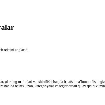
ralar
sh odatini anglatadi.
alar, ularning maʼnolari va ishlatilishi haqida batafsil maʼlumot olish
ibora haqida batafsil izoh, kategoriyalar va teglar orqali qulay qidiruv 