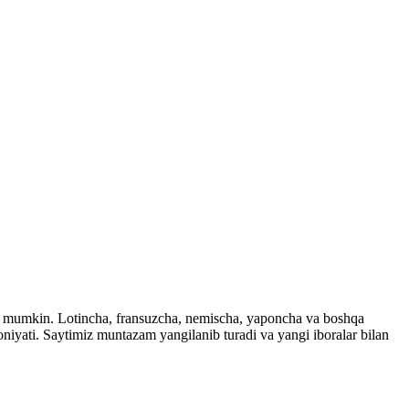
ingiz mumkin. Lotincha, fransuzcha, nemischa, yaponcha va boshqa
imkoniyati. Saytimiz muntazam yangilanib turadi va yangi iboralar bilan