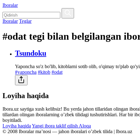
Iboralar
Iboralar
Teglar
#odat tegi bilan belgilangan ibo
Tsundoku
Yaponcha so'z bo'lib, kitoblarni sotib olib, o'qimay to'plab qo'yi
#yaponcha
#kitob
#odat
Loyiha haqida
Ibora.uz saytiga xush kelibsiz! Bu yerda jahon tillaridan olingan ibor
tillardan olingan iboralarning oʼzbek tilidagi tushutirishlari. Har bir 
boyitiladi.
Loyiha haqida
Yangi ibora taklif qilish
Aloqa
© 2008 Iboralar maʼnosi — jahon iboralari oʼzbek tilida | Ibora.uz