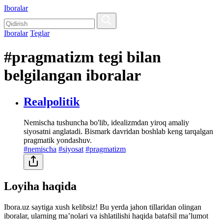
Iboralar
Iboralar
Teglar
#pragmatizm tegi bilan
belgilangan iboralar
Realpolitik
Nemischa tushuncha bo'lib, idealizmdan yiroq amaliy
siyosatni anglatadi. Bismark davridan boshlab keng tarqalgan
pragmatik yondashuv.
#nemischa
#siyosat
#pragmatizm
Loyiha haqida
Ibora.uz saytiga xush kelibsiz! Bu yerda jahon tillaridan olingan
iboralar, ularning maʼnolari va ishlatilishi haqida batafsil maʼlumot