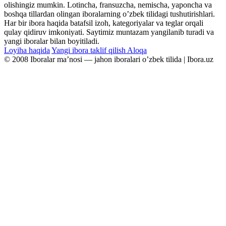
olishingiz mumkin. Lotincha, fransuzcha, nemischa, yaponcha va
boshqa tillardan olingan iboralarning oʼzbek tilidagi tushutirishlari.
Har bir ibora haqida batafsil izoh, kategoriyalar va teglar orqali
qulay qidiruv imkoniyati. Saytimiz muntazam yangilanib turadi va
yangi iboralar bilan boyitiladi.
Loyiha haqida
Yangi ibora taklif qilish
Aloqa
© 2008 Iboralar maʼnosi — jahon iboralari oʼzbek tilida | Ibora.uz