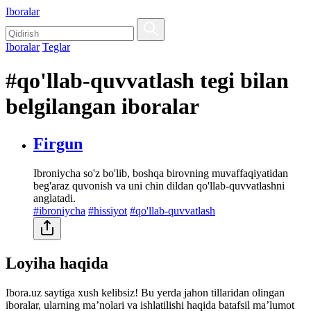
Iboralar
Iboralar
Teglar
#qo'llab-quvvatlash tegi bilan
belgilangan iboralar
Firgun
Ibroniycha so'z bo'lib, boshqa birovning muvaffaqiyatidan
beg'araz quvonish va uni chin dildan qo'llab-quvvatlashni
anglatadi.
#ibroniycha
#hissiyot
#qo'llab-quvvatlash
Loyiha haqida
Ibora.uz saytiga xush kelibsiz! Bu yerda jahon tillaridan olingan
iboralar, ularning maʼnolari va ishlatilishi haqida batafsil maʼlumot