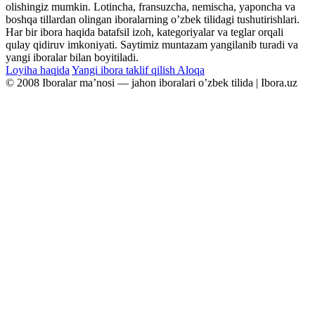
olishingiz mumkin. Lotincha, fransuzcha, nemischa, yaponcha va
boshqa tillardan olingan iboralarning oʼzbek tilidagi tushutirishlari.
Har bir ibora haqida batafsil izoh, kategoriyalar va teglar orqali
qulay qidiruv imkoniyati. Saytimiz muntazam yangilanib turadi va
yangi iboralar bilan boyitiladi.
Loyiha haqida
Yangi ibora taklif qilish
Aloqa
© 2008 Iboralar maʼnosi — jahon iboralari oʼzbek tilida | Ibora.uz