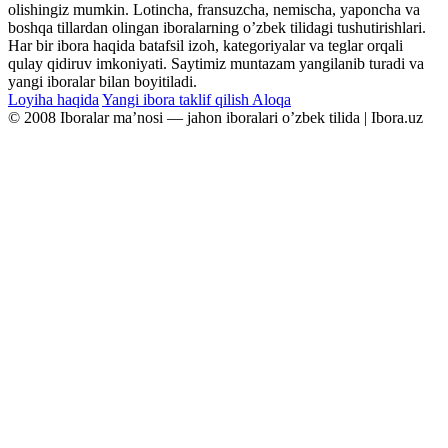
olishingiz mumkin. Lotincha, fransuzcha, nemischa, yaponcha va
boshqa tillardan olingan iboralarning oʼzbek tilidagi tushutirishlari.
Har bir ibora haqida batafsil izoh, kategoriyalar va teglar orqali
qulay qidiruv imkoniyati. Saytimiz muntazam yangilanib turadi va
yangi iboralar bilan boyitiladi.
Loyiha haqida
Yangi ibora taklif qilish
Aloqa
© 2008 Iboralar maʼnosi — jahon iboralari oʼzbek tilida | Ibora.uz