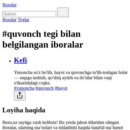
Iboralar
Iboralar
Teglar
#quvonch tegi bilan
belgilangan iboralar
Kefi
Yunoncha so'z bo'lib, hayot va quvonchga to'lib-toshgan holat
— raqsga tushish, qo'shiq aytish va do'stlar bilan vaqt
o'tkazishdagi coşku.
#yunoncha
#quvonch
#hayot
Loyiha haqida
Ibora.uz saytiga xush kelibsiz! Bu yerda jahon tillaridan olingan
iboralar, ularning maʼnolari va ishlatilishi haqida batafsil maʼlumot