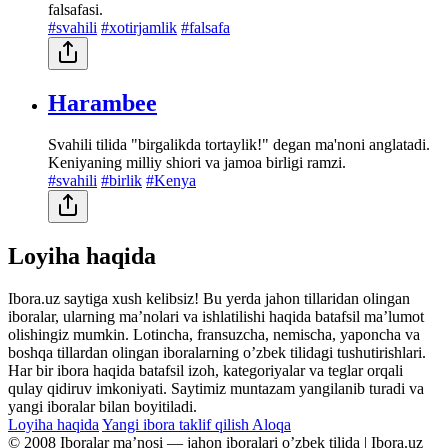
falsafasi.
#svahili
#xotirjamlik
#falsafa
Harambee
Svahili tilida "birgalikda tortaylik!" degan ma'noni anglatadi.
Keniyaning milliy shiori va jamoa birligi ramzi.
#svahili
#birlik
#Kenya
Loyiha haqida
Ibora.uz saytiga xush kelibsiz! Bu yerda jahon tillaridan olingan
iboralar, ularning maʼnolari va ishlatilishi haqida batafsil maʼlumot
olishingiz mumkin. Lotincha, fransuzcha, nemischa, yaponcha va
boshqa tillardan olingan iboralarning oʼzbek tilidagi tushutirishlari.
Har bir ibora haqida batafsil izoh, kategoriyalar va teglar orqali
qulay qidiruv imkoniyati. Saytimiz muntazam yangilanib turadi va
yangi iboralar bilan boyitiladi.
Loyiha haqida
Yangi ibora taklif qilish
Aloqa
© 2008 Iboralar maʼnosi — jahon iboralari oʼzbek tilida | Ibora.uz