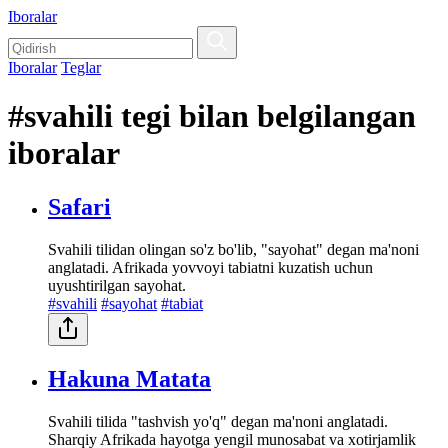
Iboralar
Iboralar
Teglar
#svahili tegi bilan belgilangan
iboralar
Safari
Svahili tilidan olingan so'z bo'lib, "sayohat" degan ma'noni
anglatadi. Afrikada yovvoyi tabiatni kuzatish uchun
uyushtirilgan sayohat.
#svahili
#sayohat
#tabiat
Hakuna Matata
Svahili tilida "tashvish yo'q" degan ma'noni anglatadi.
Sharqiy Afrikada hayotga yengil munosabat va xotirjamlik