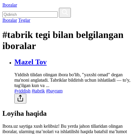
Iboralar
Iboralar
Teglar
#tabrik tegi bilan belgilangan
iboralar
Mazel Tov
Yiddish tilidan olingan ibora bo'lib, "yaxshi omad" degan
ma'noni anglatadi. Tabriklar bildirish uchun ishlatiladi — to'y,
tug'ilgan kun va ...
#yiddish
#tabrik
#bayram
Loyiha haqida
Ibora.uz saytiga xush kelibsiz! Bu yerda jahon tillaridan olingan
iboralar, ularning maʼnolari va ishlatilishi haqida batafsil maʼlumot