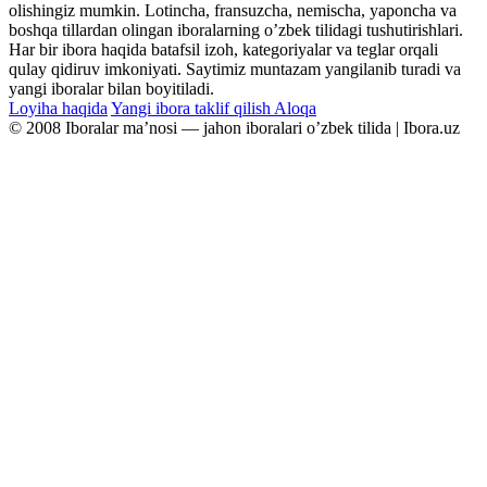
olishingiz mumkin. Lotincha, fransuzcha, nemischa, yaponcha va
boshqa tillardan olingan iboralarning oʼzbek tilidagi tushutirishlari.
Har bir ibora haqida batafsil izoh, kategoriyalar va teglar orqali
qulay qidiruv imkoniyati. Saytimiz muntazam yangilanib turadi va
yangi iboralar bilan boyitiladi.
Loyiha haqida
Yangi ibora taklif qilish
Aloqa
© 2008 Iboralar maʼnosi — jahon iboralari oʼzbek tilida | Ibora.uz