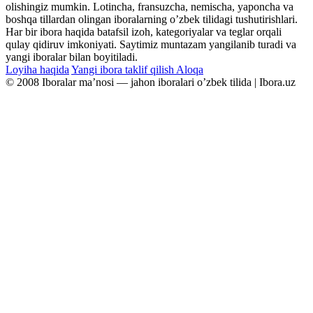
olishingiz mumkin. Lotincha, fransuzcha, nemischa, yaponcha va
boshqa tillardan olingan iboralarning oʼzbek tilidagi tushutirishlari.
Har bir ibora haqida batafsil izoh, kategoriyalar va teglar orqali
qulay qidiruv imkoniyati. Saytimiz muntazam yangilanib turadi va
yangi iboralar bilan boyitiladi.
Loyiha haqida
Yangi ibora taklif qilish
Aloqa
© 2008 Iboralar maʼnosi — jahon iboralari oʼzbek tilida | Ibora.uz