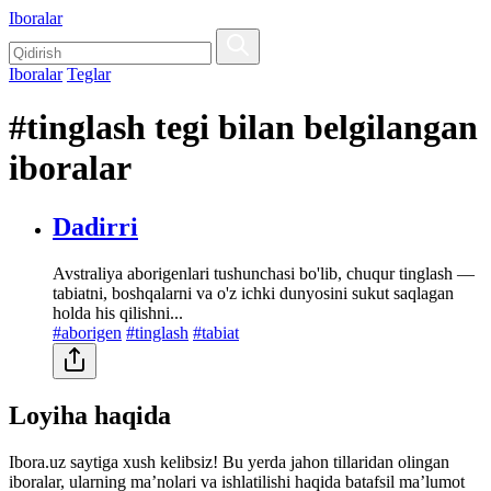
Iboralar
Iboralar
Teglar
#tinglash tegi bilan belgilangan
iboralar
Dadirri
Avstraliya aborigenlari tushunchasi bo'lib, chuqur tinglash —
tabiatni, boshqalarni va o'z ichki dunyosini sukut saqlagan
holda his qilishni...
#aborigen
#tinglash
#tabiat
Loyiha haqida
Ibora.uz saytiga xush kelibsiz! Bu yerda jahon tillaridan olingan
iboralar, ularning maʼnolari va ishlatilishi haqida batafsil maʼlumot