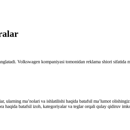
ralar
nglatadi. Volkswagen kompaniyasi tomonidan reklama shiori sifatida ma
alar, ularning maʼnolari va ishlatilishi haqida batafsil maʼlumot olish
ibora haqida batafsil izoh, kategoriyalar va teglar orqali qulay qidiruv 