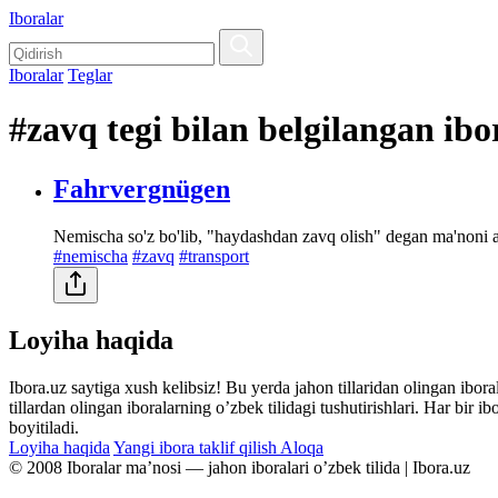
Iboralar
Iboralar
Teglar
#zavq tegi bilan belgilangan ibo
Fahrvergnügen
Nemischa so'z bo'lib, "haydashdan zavq olish" degan ma'noni a
#nemischa
#zavq
#transport
Loyiha haqida
Ibora.uz saytiga xush kelibsiz! Bu yerda jahon tillaridan olingan ibor
tillardan olingan iboralarning oʼzbek tilidagi tushutirishlari. Har bir 
boyitiladi.
Loyiha haqida
Yangi ibora taklif qilish
Aloqa
© 2008 Iboralar maʼnosi — jahon iboralari oʼzbek tilida | Ibora.uz