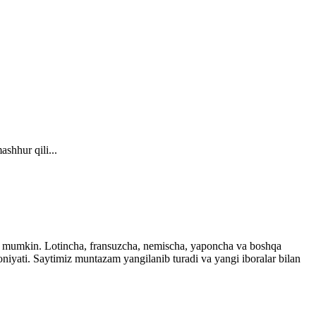
shhur qili...
ingiz mumkin. Lotincha, fransuzcha, nemischa, yaponcha va boshqa
imkoniyati. Saytimiz muntazam yangilanib turadi va yangi iboralar bilan