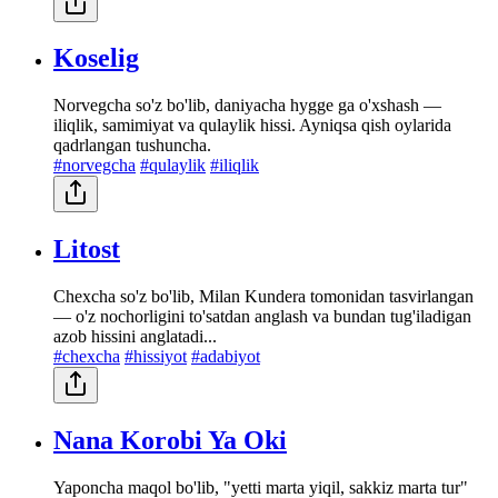
Koselig
Norvegcha so'z bo'lib, daniyacha hygge ga o'xshash —
iliqlik, samimiyat va qulaylik hissi. Ayniqsa qish oylarida
qadrlangan tushuncha.
#norvegcha
#qulaylik
#iliqlik
Litost
Chexcha so'z bo'lib, Milan Kundera tomonidan tasvirlangan
— o'z nochorligini to'satdan anglash va bundan tug'iladigan
azob hissini anglatadi...
#chexcha
#hissiyot
#adabiyot
Nana Korobi Ya Oki
Yaponcha maqol bo'lib, "yetti marta yiqil, sakkiz marta tur"