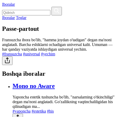
Iboralar
Iboralar
Teglar
Passe-partout
Fransuzcha ibora bo'lib, "hamma joydan o'tadigan" degan ma'noni
anglatadi. Barcha eshiklarni ochadigan universal kalit. Umuman —
har qanday vaziyatda ishlaydigan universal yechim.
#fransuzcha
#universal
#yechim
Boshqa iboralar
Mono no Aware
Yaponcha estetik tushuncha bo'lib, "narsalarning o'tkinchiligi"
degan ma'noni anglatadi. Go'zallikning vaqtinchaliligidan his
qilinadigan ma...
#yaponcha
#estetika
#his