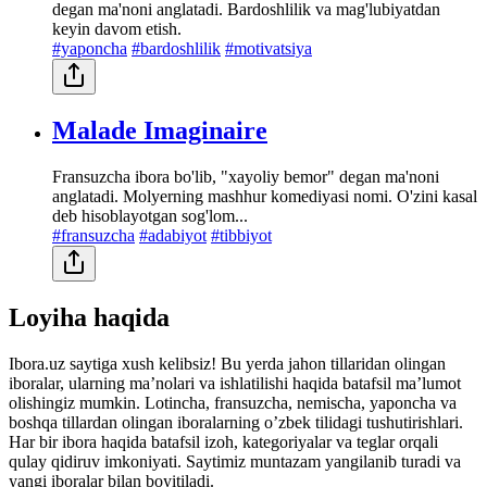
degan ma'noni anglatadi. Bardoshlilik va mag'lubiyatdan
keyin davom etish.
#yaponcha
#bardoshlilik
#motivatsiya
Malade Imaginaire
Fransuzcha ibora bo'lib, "xayoliy bemor" degan ma'noni
anglatadi. Molyerning mashhur komediyasi nomi. O'zini kasal
deb hisoblayotgan sog'lom...
#fransuzcha
#adabiyot
#tibbiyot
Loyiha haqida
Ibora.uz saytiga xush kelibsiz! Bu yerda jahon tillaridan olingan
iboralar, ularning maʼnolari va ishlatilishi haqida batafsil maʼlumot
olishingiz mumkin. Lotincha, fransuzcha, nemischa, yaponcha va
boshqa tillardan olingan iboralarning oʼzbek tilidagi tushutirishlari.
Har bir ibora haqida batafsil izoh, kategoriyalar va teglar orqali
qulay qidiruv imkoniyati. Saytimiz muntazam yangilanib turadi va
yangi iboralar bilan boyitiladi.