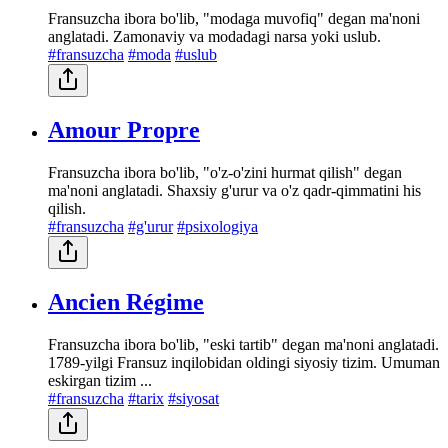
Fransuzcha ibora bo'lib, "modaga muvofiq" degan ma'noni
anglatadi. Zamonaviy va modadagi narsa yoki uslub.
#fransuzcha
#moda
#uslub
Amour Propre
Fransuzcha ibora bo'lib, "o'z-o'zini hurmat qilish" degan
ma'noni anglatadi. Shaxsiy g'urur va o'z qadr-qimmatini his
qilish.
#fransuzcha
#g'urur
#psixologiya
Ancien Régime
Fransuzcha ibora bo'lib, "eski tartib" degan ma'noni anglatadi.
1789-yilgi Fransuz inqilobidan oldingi siyosiy tizim. Umuman
eskirgan tizim ...
#fransuzcha
#tarix
#siyosat