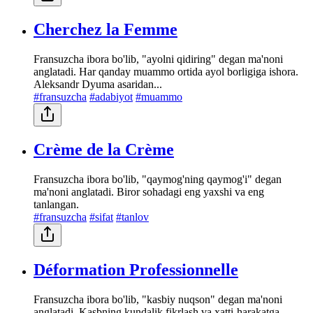
Cherchez la Femme
Fransuzcha ibora bo'lib, "ayolni qidiring" degan ma'noni
anglatadi. Har qanday muammo ortida ayol borligiga ishora.
Aleksandr Dyuma asaridan...
#fransuzcha
#adabiyot
#muammo
Crème de la Crème
Fransuzcha ibora bo'lib, "qaymog'ning qaymog'i" degan
ma'noni anglatadi. Biror sohadagi eng yaxshi va eng
tanlangan.
#fransuzcha
#sifat
#tanlov
Déformation Professionnelle
Fransuzcha ibora bo'lib, "kasbiy nuqson" degan ma'noni
anglatadi. Kasbning kundalik fikrlash va xatti-harakatga