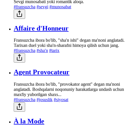
Sevgi munosabati yoki romantik aloqa.
#fransuzcha
#sevgi
#munosabat
Affaire d'Honneur
Fransuzcha ibora bo'lib, "sha'n ishi" degan ma'noni anglatadi.
Tarixan duel yoki sha'n-sharafni himoya qilish uchun jang.
#fransuzcha
#sha'n
#tarix
Agent Provocateur
Fransuzcha ibora bo'lib, "provokator agent" degan ma'noni
anglatadi. Boshqalarni noqonuniy harakatlarga undash uchun
maxfiy yuborilgan shaxs...
#fransuzcha
#josuslik
#siyosat
À la Mode