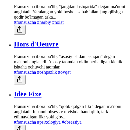
Fransuzcha ibora bo'lib, "jangdan tashqarida" degan ma'noni
anglatadi. Yaralangan yoki boshqa sabab bilan jang qilishga
qodir bo'lmagan aska...
#fransuzcha
#harbiy
#holat
Hors d'Oeuvre
Fransuzcha ibora bo'lib, "asosiy ishdan tashqari" degan
ma'noni anglatadi. Asosiy taomdan oldin beriladigan kichik
ishtaha ochuvchi taomlar.
#fransuzcha
#oshpazlik
#ovqat
Idée Fixe
Fransuzcha ibora bo'lib, "qotib qolgan fikr" degan ma'noni
anglatadi. Insonni obsessiv ravishda band qilib, tark
etilmaydigan fikr yoki g'oy...
#fransuzcha
#psixologiya
#obsessiya