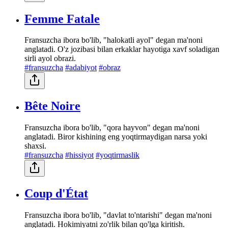
Femme Fatale
Fransuzcha ibora bo'lib, "halokatli ayol" degan ma'noni
anglatadi. O'z jozibasi bilan erkaklar hayotiga xavf soladigan
sirli ayol obrazi.
#fransuzcha
#adabiyot
#obraz
Bête Noire
Fransuzcha ibora bo'lib, "qora hayvon" degan ma'noni
anglatadi. Biror kishining eng yoqtirmaydigan narsa yoki
shaxsi.
#fransuzcha
#hissiyot
#yoqtirmaslik
Coup d'État
Fransuzcha ibora bo'lib, "davlat to'ntarishi" degan ma'noni
anglatadi. Hokimiyatni zo'rlik bilan qo'lga kiritish.