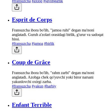
#fransuzcha
#axloq
#javobgarlik
Esprit de Corps
Fransuzcha ibora bo'lib, "jamoa ruhi" degan ma'noni
anglatadi. Guruh a'zolari orasidagi birlik, g'urur va sadoqat
hissi.
#fransuzcha
#jamoa
#birlik
Coup de Grâce
Fransuzcha ibora bo'lib, "rahm zarbi" degan ma'noni
anglatadi. Azobga chek qo'yuvchi yoki biror narsani
yakunlovchi oxirgi zarba.
#fransuzcha
#yakun
#harbiy
Enfant Terrible