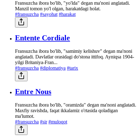
Fransuzcha ibora bo'lib, "yo'lda" degan ma'noni anglatadi.
Manzil tomon yo'l olgan, harakatdagi holat.
#fransuzcha
#sayohat
#harakat
Entente Cordiale
Fransuzcha ibora bo'lib, "samimiy kelishuv" degan ma'noni
anglatadi. Davlatlar orasidagi do'stona ittifoq. Ayniqsa 1904-
yilgi Britaniya-Fran...
#fransuzcha
#diplomatiya
#tarix
Entre Nous
Fransuzcha ibora bo'lib, "oramizda" degan ma'noni anglatadi.
Maxfiy ravishda, faqat ikkalamiz o'rtasida qoladigan
ma'lumot.
#fransuzcha
#sir
#muloqot