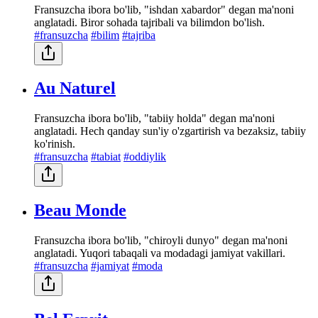
Fransuzcha ibora bo'lib, "ishdan xabardor" degan ma'noni
anglatadi. Biror sohada tajribali va bilimdon bo'lish.
#fransuzcha
#bilim
#tajriba
Au Naturel
Fransuzcha ibora bo'lib, "tabiiy holda" degan ma'noni
anglatadi. Hech qanday sun'iy o'zgartirish va bezaksiz, tabiiy
ko'rinish.
#fransuzcha
#tabiat
#oddiylik
Beau Monde
Fransuzcha ibora bo'lib, "chiroyli dunyo" degan ma'noni
anglatadi. Yuqori tabaqali va modadagi jamiyat vakillari.
#fransuzcha
#jamiyat
#moda