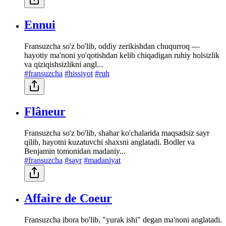
Ennui
Fransuzcha so'z bo'lib, oddiy zerikishdan chuqurroq —
hayotiy ma'noni yo'qotishdan kelib chiqadigan ruhiy holsizlik
va qiziqishsizlikni angl...
#fransuzcha
#hissiyot
#ruh
Flâneur
Fransuzcha so'z bo'lib, shahar ko'chalarida maqsadsiz sayr
qilib, hayotni kuzatuvchi shaxsni anglatadi. Bodler va
Benjamin tomonidan madaniy...
#fransuzcha
#sayr
#madaniyat
Affaire de Coeur
Fransuzcha ibora bo'lib, "yurak ishi" degan ma'noni anglatadi.