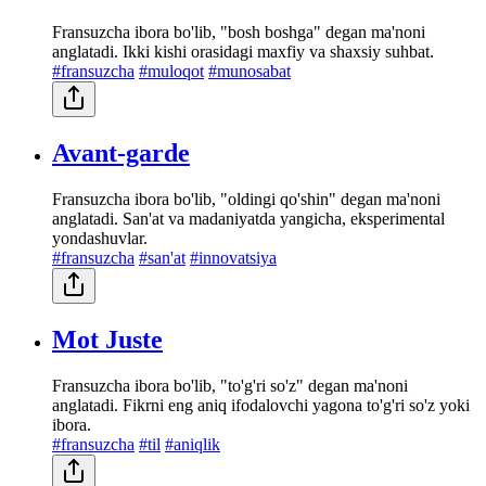
Fransuzcha ibora bo'lib, "bosh boshga" degan ma'noni
anglatadi. Ikki kishi orasidagi maxfiy va shaxsiy suhbat.
#fransuzcha
#muloqot
#munosabat
Avant-garde
Fransuzcha ibora bo'lib, "oldingi qo'shin" degan ma'noni
anglatadi. San'at va madaniyatda yangicha, eksperimental
yondashuvlar.
#fransuzcha
#san'at
#innovatsiya
Mot Juste
Fransuzcha ibora bo'lib, "to'g'ri so'z" degan ma'noni
anglatadi. Fikrni eng aniq ifodalovchi yagona to'g'ri so'z yoki
ibora.
#fransuzcha
#til
#aniqlik