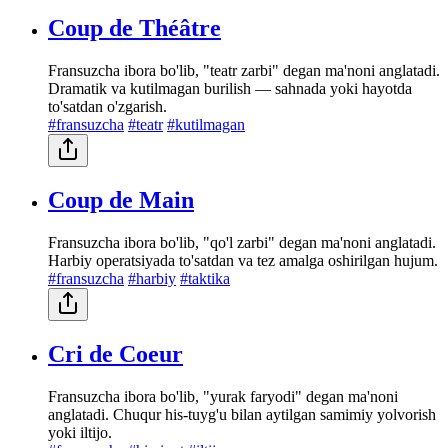
Coup de Théâtre
Fransuzcha ibora bo'lib, "teatr zarbi" degan ma'noni anglatadi.
Dramatik va kutilmagan burilish — sahnada yoki hayotda
to'satdan o'zgarish.
#fransuzcha
#teatr
#kutilmagan
Coup de Main
Fransuzcha ibora bo'lib, "qo'l zarbi" degan ma'noni anglatadi.
Harbiy operatsiyada to'satdan va tez amalga oshirilgan hujum.
#fransuzcha
#harbiy
#taktika
Cri de Coeur
Fransuzcha ibora bo'lib, "yurak faryodi" degan ma'noni
anglatadi. Chuqur his-tuyg'u bilan aytilgan samimiy yolvorish
yoki iltijo.