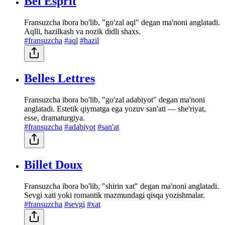
Bel Esprit
Fransuzcha ibora bo'lib, "go'zal aql" degan ma'noni anglatadi.
Aqlli, hazilkash va nozik didli shaxs.
#fransuzcha
#aql
#hazil
Belles Lettres
Fransuzcha ibora bo'lib, "go'zal adabiyot" degan ma'noni
anglatadi. Estetik qiymatga ega yozuv san'ati — she'riyat,
esse, dramaturgiya.
#fransuzcha
#adabiyot
#san'at
Billet Doux
Fransuzcha ibora bo'lib, "shirin xat" degan ma'noni anglatadi.
Sevgi xati yoki romantik mazmundagi qisqa yozishmalar.
#fransuzcha
#sevgi
#xat