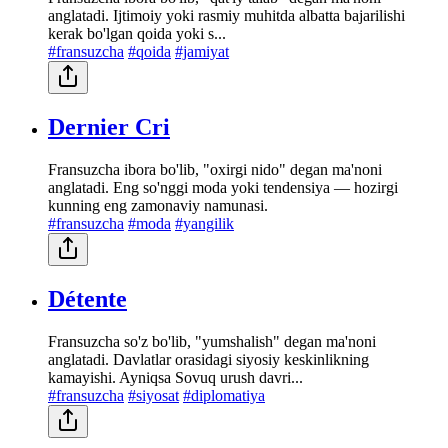
anglatadi. Ijtimoiy yoki rasmiy muhitda albatta bajarilishi
kerak bo'lgan qoida yoki s...
#fransuzcha
#qoida
#jamiyat
Dernier Cri
Fransuzcha ibora bo'lib, "oxirgi nido" degan ma'noni
anglatadi. Eng so'nggi moda yoki tendensiya — hozirgi
kunning eng zamonaviy namunasi.
#fransuzcha
#moda
#yangilik
Détente
Fransuzcha so'z bo'lib, "yumshalish" degan ma'noni
anglatadi. Davlatlar orasidagi siyosiy keskinlikning
kamayishi. Ayniqsa Sovuq urush davri...
#fransuzcha
#siyosat
#diplomatiya