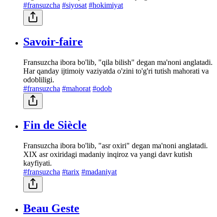
#fransuzcha
#siyosat
#hokimiyat
Savoir-faire
Fransuzcha ibora bo'lib, "qila bilish" degan ma'noni anglatadi.
Har qanday ijtimoiy vaziyatda o'zini to'g'ri tutish mahorati va
odobliligi.
#fransuzcha
#mahorat
#odob
Fin de Siècle
Fransuzcha ibora bo'lib, "asr oxiri" degan ma'noni anglatadi.
XIX asr oxiridagi madaniy inqiroz va yangi davr kutish
kayfiyati.
#fransuzcha
#tarix
#madaniyat
Beau Geste