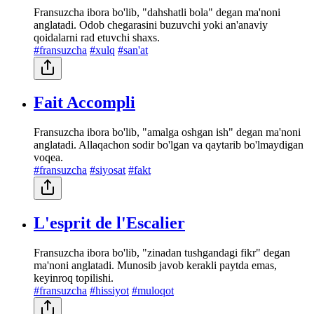
Fransuzcha ibora bo'lib, "dahshatli bola" degan ma'noni
anglatadi. Odob chegarasini buzuvchi yoki an'anaviy
qoidalarni rad etuvchi shaxs.
#fransuzcha
#xulq
#san'at
Fait Accompli
Fransuzcha ibora bo'lib, "amalga oshgan ish" degan ma'noni
anglatadi. Allaqachon sodir bo'lgan va qaytarib bo'lmaydigan
voqea.
#fransuzcha
#siyosat
#fakt
L'esprit de l'Escalier
Fransuzcha ibora bo'lib, "zinadan tushgandagi fikr" degan
ma'noni anglatadi. Munosib javob kerakli paytda emas,
keyinroq topilishi.
#fransuzcha
#hissiyot
#muloqot