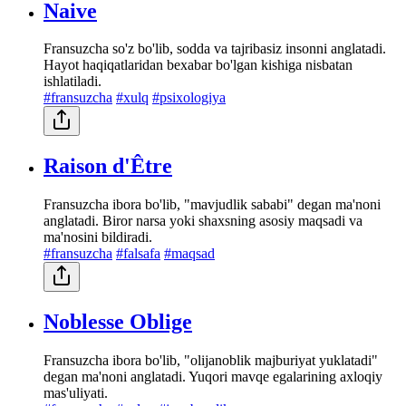
Naive
Fransuzcha so'z bo'lib, sodda va tajribasiz insonni anglatadi.
Hayot haqiqatlaridan bexabar bo'lgan kishiga nisbatan
ishlatiladi.
#fransuzcha
#xulq
#psixologiya
Raison d'Être
Fransuzcha ibora bo'lib, "mavjudlik sababi" degan ma'noni
anglatadi. Biror narsa yoki shaxsning asosiy maqsadi va
ma'nosini bildiradi.
#fransuzcha
#falsafa
#maqsad
Noblesse Oblige
Fransuzcha ibora bo'lib, "olijanoblik majburiyat yuklatadi"
degan ma'noni anglatadi. Yuqori mavqe egalarining axloqiy
mas'uliyati.