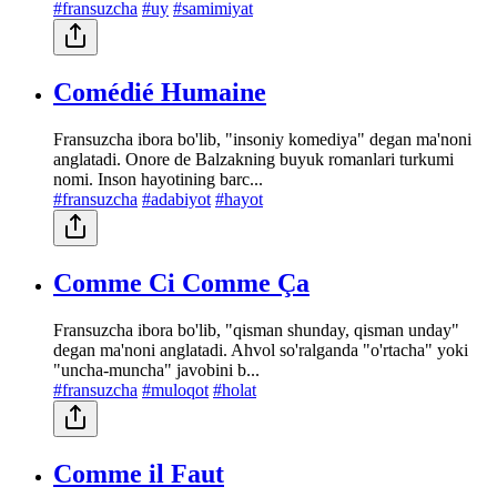
#fransuzcha
#uy
#samimiyat
Comédié Humaine
Fransuzcha ibora bo'lib, "insoniy komediya" degan ma'noni
anglatadi. Onore de Balzakning buyuk romanlari turkumi
nomi. Inson hayotining barc...
#fransuzcha
#adabiyot
#hayot
Comme Ci Comme Ça
Fransuzcha ibora bo'lib, "qisman shunday, qisman unday"
degan ma'noni anglatadi. Ahvol so'ralganda "o'rtacha" yoki
"uncha-muncha" javobini b...
#fransuzcha
#muloqot
#holat
Comme il Faut