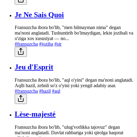
Je Ne Sais Quoi
Fransuzcha ibora bo'lib, "men bilmayman nima" degan
ma'noni anglatadi. Tushuntirib bo'lmaydigan, lekin jozibali va
o'ziga xos xususiyat — no...
#fransuzcha
#joziba
#sir
Jeu d'Esprit
Fransuzcha ibora bo'lib, "aql o'yini" degan ma'noni anglatadi.
Aqlli hazil, zehnli so'z o'yini yoki yengil adabiy asar.
#fransuzcha
#hazil
#aql
Lèse-majesté
Fransuzcha ibora bo'lib, "ulug'vorlikka tajovuz" degan
ma'noni anglatadi. Davlat rahbariga yoki qirolga haqorat