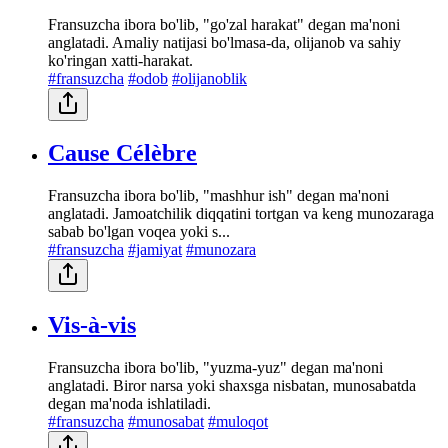
Fransuzcha ibora bo'lib, "go'zal harakat" degan ma'noni
anglatadi. Amaliy natijasi bo'lmasa-da, olijanob va sahiy
ko'ringan xatti-harakat.
#fransuzcha
#odob
#olijanoblik
Cause Célèbre
Fransuzcha ibora bo'lib, "mashhur ish" degan ma'noni
anglatadi. Jamoatchilik diqqatini tortgan va keng munozaraga
sabab bo'lgan voqea yoki s...
#fransuzcha
#jamiyat
#munozara
Vis-à-vis
Fransuzcha ibora bo'lib, "yuzma-yuz" degan ma'noni
anglatadi. Biror narsa yoki shaxsga nisbatan, munosabatda
degan ma'noda ishlatiladi.
#fransuzcha
#munosabat
#muloqot