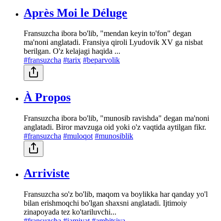
Après Moi le Déluge
Fransuzcha ibora bo'lib, "mendan keyin to'fon" degan
ma'noni anglatadi. Fransiya qiroli Lyudovik XV ga nisbat
berilgan. O'z kelajagi haqida ...
#fransuzcha
#tarix
#beparvolik
À Propos
Fransuzcha ibora bo'lib, "munosib ravishda" degan ma'noni
anglatadi. Biror mavzuga oid yoki o'z vaqtida aytilgan fikr.
#fransuzcha
#muloqot
#munosiblik
Arriviste
Fransuzcha so'z bo'lib, maqom va boylikka har qanday yo'l
bilan erishmoqchi bo'lgan shaxsni anglatadi. Ijtimoiy
zinapoyada tez ko'tariluvchi...
#fransuzcha
#jamiyat
#ambitsiya