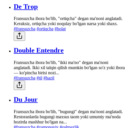
De Trop
Fransuzcha ibora bo'lib, "ortiqcha" degan ma'noni anglatadi.
Keraksiz, ortiqcha yoki noqulay bo'lgan narsa yoki shaxs.
#fransuzcha
#ortiqcha
#holat
Double Entendre
Fransuzcha ibora bo'lib, "ikki ma'no" degan ma'noni
anglatadi. Ikki xil talqin qilish mumkin bo'lgan so'z yoki ibora
— ko'pincha birisi nozi...
#fransuzcha
#til
#hazil
Du Jour
Fransuzcha ibora bo'lib, "bugungi" degan ma'noni anglatadi.
Restoranlarda bugungi maxsus taom yoki umumiy ma'noda
hozirda mashhur bo'lgan na...
#fransuzcha
#zamonaviy
#oshpazlik