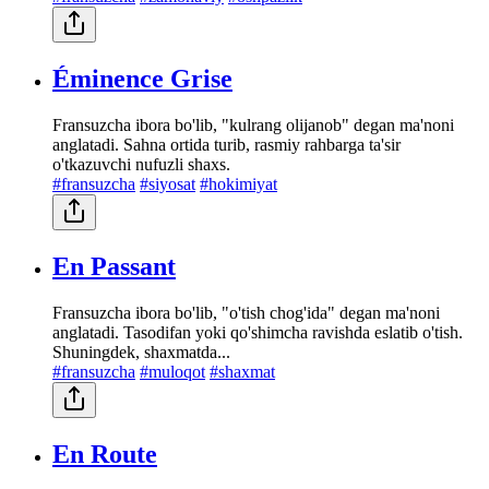
Éminence Grise
Fransuzcha ibora bo'lib, "kulrang olijanob" degan ma'noni
anglatadi. Sahna ortida turib, rasmiy rahbarga ta'sir
o'tkazuvchi nufuzli shaxs.
#fransuzcha
#siyosat
#hokimiyat
En Passant
Fransuzcha ibora bo'lib, "o'tish chog'ida" degan ma'noni
anglatadi. Tasodifan yoki qo'shimcha ravishda eslatib o'tish.
Shuningdek, shaxmatda...
#fransuzcha
#muloqot
#shaxmat
En Route