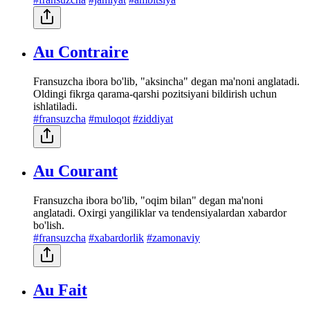
Au Contraire
Fransuzcha ibora bo'lib, "aksincha" degan ma'noni anglatadi.
Oldingi fikrga qarama-qarshi pozitsiyani bildirish uchun
ishlatiladi.
#fransuzcha
#muloqot
#ziddiyat
Au Courant
Fransuzcha ibora bo'lib, "oqim bilan" degan ma'noni
anglatadi. Oxirgi yangiliklar va tendensiyalardan xabardor
bo'lish.
#fransuzcha
#xabardorlik
#zamonaviy
Au Fait