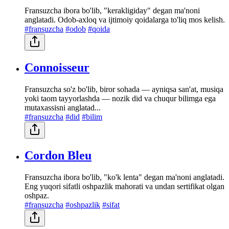
Fransuzcha ibora bo'lib, "kerakligiday" degan ma'noni
anglatadi. Odob-axloq va ijtimoiy qoidalarga to'liq mos kelish.
#fransuzcha
#odob
#qoida
Connoisseur
Fransuzcha so'z bo'lib, biror sohada — ayniqsa san'at, musiqa
yoki taom tayyorlashda — nozik did va chuqur bilimga ega
mutaxassisni anglatad...
#fransuzcha
#did
#bilim
Cordon Bleu
Fransuzcha ibora bo'lib, "ko'k lenta" degan ma'noni anglatadi.
Eng yuqori sifatli oshpazlik mahorati va undan sertifikat olgan
oshpaz.
#fransuzcha
#oshpazlik
#sifat