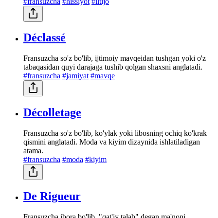
#fransuzcha
#hissiyot
#iltijo
Déclassé
Fransuzcha so'z bo'lib, ijtimoiy mavqeidan tushgan yoki o'z
tabaqasidan quyi darajaga tushib qolgan shaxsni anglatadi.
#fransuzcha
#jamiyat
#mavqe
Décolletage
Fransuzcha so'z bo'lib, ko'ylak yoki libosning ochiq ko'krak
qismini anglatadi. Moda va kiyim dizaynida ishlatiladigan
atama.
#fransuzcha
#moda
#kiyim
De Rigueur
Fransuzcha ibora bo'lib, "qat'iy talab" degan ma'noni