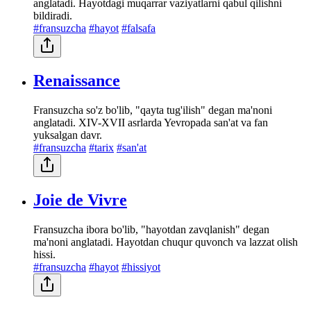
anglatadi. Hayotdagi muqarrar vaziyatlarni qabul qilishni
bildiradi.
#fransuzcha
#hayot
#falsafa
Renaissance
Fransuzcha so'z bo'lib, "qayta tug'ilish" degan ma'noni
anglatadi. XIV-XVII asrlarda Yevropada san'at va fan
yuksalgan davr.
#fransuzcha
#tarix
#san'at
Joie de Vivre
Fransuzcha ibora bo'lib, "hayotdan zavqlanish" degan
ma'noni anglatadi. Hayotdan chuqur quvonch va lazzat olish
hissi.
#fransuzcha
#hayot
#hissiyot