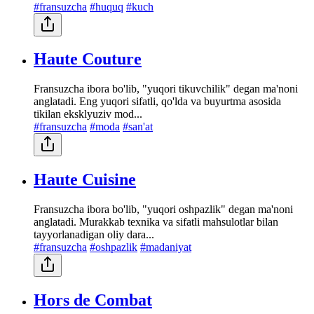
#fransuzcha
#huquq
#kuch
Haute Couture
Fransuzcha ibora bo'lib, "yuqori tikuvchilik" degan ma'noni
anglatadi. Eng yuqori sifatli, qo'lda va buyurtma asosida
tikilan eksklyuziv mod...
#fransuzcha
#moda
#san'at
Haute Cuisine
Fransuzcha ibora bo'lib, "yuqori oshpazlik" degan ma'noni
anglatadi. Murakkab texnika va sifatli mahsulotlar bilan
tayyorlanadigan oliy dara...
#fransuzcha
#oshpazlik
#madaniyat
Hors de Combat