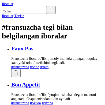
Iboralar
Iboralar
Teglar
#fransuzcha tegi bilan
belgilangan iboralar
Faux Pas
Fransuzcha ibora bo'lib, ijtimoiy muhitda qilingan noqulay
xato yoki odob buzilishini anglatadi.
#fransuzcha
#odob
#xato
Bon Appétit
Fransuzcha ibora bo'lib, "yoqimli ishtaha" degan ma'noni
anglatadi. Ovqatlanishdan oldin aytiladi.
#fransuzcha
#ozuqa
#an'ana