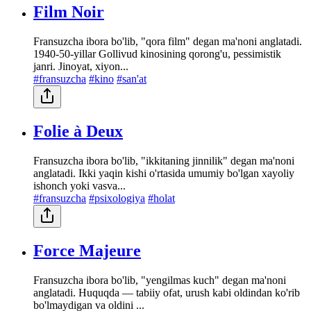
Film Noir
Fransuzcha ibora bo'lib, "qora film" degan ma'noni anglatadi.
1940-50-yillar Gollivud kinosining qorong'u, pessimistik
janri. Jinoyat, xiyon...
#fransuzcha
#kino
#san'at
Folie à Deux
Fransuzcha ibora bo'lib, "ikkitaning jinnilik" degan ma'noni
anglatadi. Ikki yaqin kishi o'rtasida umumiy bo'lgan xayoliy
ishonch yoki vasva...
#fransuzcha
#psixologiya
#holat
Force Majeure
Fransuzcha ibora bo'lib, "yengilmas kuch" degan ma'noni
anglatadi. Huquqda — tabiiy ofat, urush kabi oldindan ko'rib
bo'lmaydigan va oldini ...