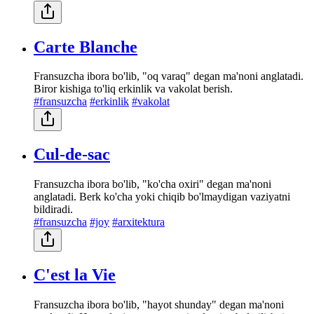
Carte Blanche
Fransuzcha ibora bo'lib, "oq varaq" degan ma'noni anglatadi.
Biror kishiga to'liq erkinlik va vakolat berish.
#fransuzcha
#erkinlik
#vakolat
Cul-de-sac
Fransuzcha ibora bo'lib, "ko'cha oxiri" degan ma'noni
anglatadi. Berk ko'cha yoki chiqib bo'lmaydigan vaziyatni
bildiradi.
#fransuzcha
#joy
#arxitektura
C'est la Vie
Fransuzcha ibora bo'lib, "hayot shunday" degan ma'noni