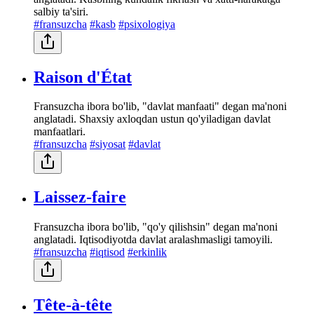
salbiy ta'siri.
#fransuzcha
#kasb
#psixologiya
Raison d'État
Fransuzcha ibora bo'lib, "davlat manfaati" degan ma'noni
anglatadi. Shaxsiy axloqdan ustun qo'yiladigan davlat
manfaatlari.
#fransuzcha
#siyosat
#davlat
Laissez-faire
Fransuzcha ibora bo'lib, "qo'y qilishsin" degan ma'noni
anglatadi. Iqtisodiyotda davlat aralashmasligi tamoyili.
#fransuzcha
#iqtisod
#erkinlik
Tête-à-tête