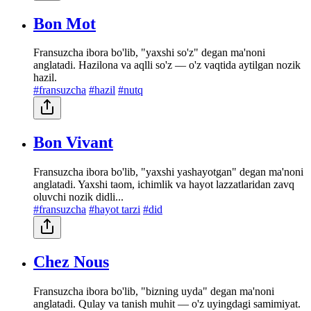
Bon Mot
Fransuzcha ibora bo'lib, "yaxshi so'z" degan ma'noni
anglatadi. Hazilona va aqlli so'z — o'z vaqtida aytilgan nozik
hazil.
#fransuzcha
#hazil
#nutq
Bon Vivant
Fransuzcha ibora bo'lib, "yaxshi yashayotgan" degan ma'noni
anglatadi. Yaxshi taom, ichimlik va hayot lazzatlaridan zavq
oluvchi nozik didli...
#fransuzcha
#hayot tarzi
#did
Chez Nous
Fransuzcha ibora bo'lib, "bizning uyda" degan ma'noni
anglatadi. Qulay va tanish muhit — o'z uyingdagi samimiyat.