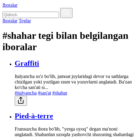
Iboralar
Iboralar
Teglar
#shahar tegi bilan belgilangan
iboralar
Graffiti
Italyancha so'z bo'lib, jamoat joylaridagi devor va sathlarga
chizilgan yoki yozilgan rasm va yozuvlarni anglatadi. Ba'zan
ko'cha san'ati si...
#italyancha
#san'at
#shahar
Pied-à-terre
Fransuzcha ibora bo'lib, "yerga oyoq" degan ma'noni
anglatadi. Shahardan uzoqda yashovchi shaxsning shahardagi