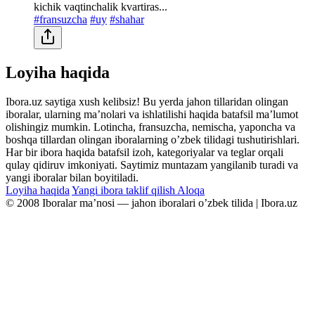
kichik vaqtinchalik kvartiras...
#fransuzcha
#uy
#shahar
Loyiha haqida
Ibora.uz saytiga xush kelibsiz! Bu yerda jahon tillaridan olingan
iboralar, ularning maʼnolari va ishlatilishi haqida batafsil maʼlumot
olishingiz mumkin. Lotincha, fransuzcha, nemischa, yaponcha va
boshqa tillardan olingan iboralarning oʼzbek tilidagi tushutirishlari.
Har bir ibora haqida batafsil izoh, kategoriyalar va teglar orqali
qulay qidiruv imkoniyati. Saytimiz muntazam yangilanib turadi va
yangi iboralar bilan boyitiladi.
Loyiha haqida
Yangi ibora taklif qilish
Aloqa
© 2008 Iboralar maʼnosi — jahon iboralari oʼzbek tilida | Ibora.uz