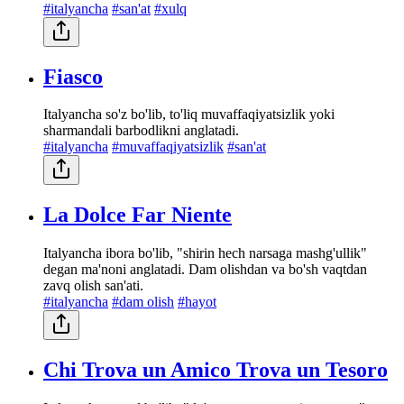
#italyancha
#san'at
#xulq
Fiasco
Italyancha so'z bo'lib, to'liq muvaffaqiyatsizlik yoki
sharmandali barbodlikni anglatadi.
#italyancha
#muvaffaqiyatsizlik
#san'at
La Dolce Far Niente
Italyancha ibora bo'lib, "shirin hech narsaga mashg'ullik"
degan ma'noni anglatadi. Dam olishdan va bo'sh vaqtdan
zavq olish san'ati.
#italyancha
#dam olish
#hayot
Chi Trova un Amico Trova un Tesoro