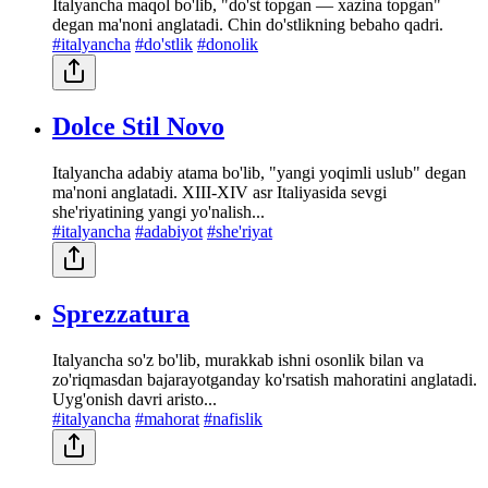
Italyancha maqol bo'lib, "do'st topgan — xazina topgan"
degan ma'noni anglatadi. Chin do'stlikning bebaho qadri.
#italyancha
#do'stlik
#donolik
Dolce Stil Novo
Italyancha adabiy atama bo'lib, "yangi yoqimli uslub" degan
ma'noni anglatadi. XIII-XIV asr Italiyasida sevgi
she'riyatining yangi yo'nalish...
#italyancha
#adabiyot
#she'riyat
Sprezzatura
Italyancha so'z bo'lib, murakkab ishni osonlik bilan va
zo'riqmasdan bajarayotganday ko'rsatish mahoratini anglatadi.
Uyg'onish davri aristo...
#italyancha
#mahorat
#nafislik