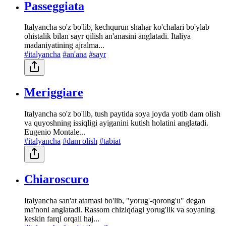
Passeggiata
Italyancha so'z bo'lib, kechqurun shahar ko'chalari bo'ylab
ohistalik bilan sayr qilish an'anasini anglatadi. Italiya
madaniyatining ajralma...
#italyancha
#an'ana
#sayr
Meriggiare
Italyancha so'z bo'lib, tush paytida soya joyda yotib dam olish
va quyoshning issiqligi ayiganini kutish holatini anglatadi.
Eugenio Montale...
#italyancha
#dam olish
#tabiat
Chiaroscuro
Italyancha san'at atamasi bo'lib, "yorug'-qorong'u" degan
ma'noni anglatadi. Rassom chiziqdagi yorug'lik va soyaning
keskin farqi orqali haj...