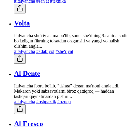
#italyancha
#san'at
#texnika
Volta
Italyancha she'riy atama bo'lib, sonet she'rining 9-satrida sodir
bo'ladigan fikrning to'satdan o'zgarishi va yangi yo'nalish
olishini angla...
#italyancha
#adabiyot
#she'riyat
Al Dente
Italyancha ibora bo'lib, "tishga" degan ma'noni anglatadi.
Makaron yoki sabzavotlarni biroz qattiqroq — haddan
tashqari qaynatmasdan pishiri...
#italyancha
#oshpazlik
#ozuqa
Al Fresco