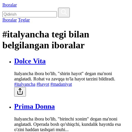
Iboralar
Iboralar
Teglar
#italyancha tegi bilan
belgilangan iboralar
Dolce Vita
Italyancha ibora bo'lib, "shirin hayot" degan ma'noni
anglatadi. Rohat va zavqqa to'la hayot tarzini bildiradi.
#italyancha
#hayot
#madaniyat
Prima Donna
Italyancha ibora bo'lib, "birinchi xonim" degan ma'noni
anglatadi. Operada bosh qo'shiqchi, kundalik hayotda esa
o'zini haddan tashqari muhi...