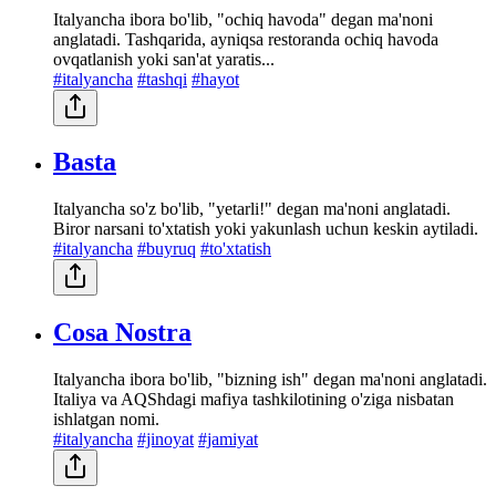
Italyancha ibora bo'lib, "ochiq havoda" degan ma'noni
anglatadi. Tashqarida, ayniqsa restoranda ochiq havoda
ovqatlanish yoki san'at yaratis...
#italyancha
#tashqi
#hayot
Basta
Italyancha so'z bo'lib, "yetarli!" degan ma'noni anglatadi.
Biror narsani to'xtatish yoki yakunlash uchun keskin aytiladi.
#italyancha
#buyruq
#to'xtatish
Cosa Nostra
Italyancha ibora bo'lib, "bizning ish" degan ma'noni anglatadi.
Italiya va AQShdagi mafiya tashkilotining o'ziga nisbatan
ishlatgan nomi.
#italyancha
#jinoyat
#jamiyat