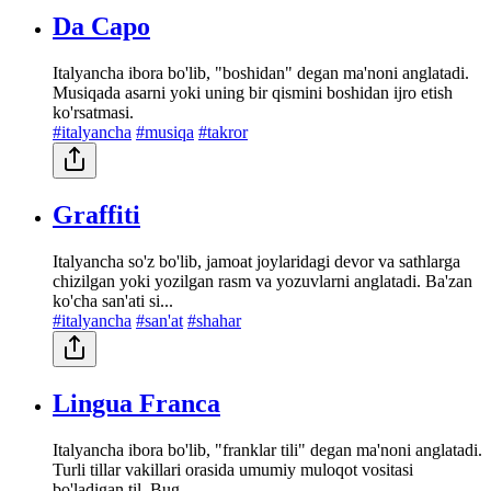
Da Capo
Italyancha ibora bo'lib, "boshidan" degan ma'noni anglatadi.
Musiqada asarni yoki uning bir qismini boshidan ijro etish
ko'rsatmasi.
#italyancha
#musiqa
#takror
Graffiti
Italyancha so'z bo'lib, jamoat joylaridagi devor va sathlarga
chizilgan yoki yozilgan rasm va yozuvlarni anglatadi. Ba'zan
ko'cha san'ati si...
#italyancha
#san'at
#shahar
Lingua Franca
Italyancha ibora bo'lib, "franklar tili" degan ma'noni anglatadi.
Turli tillar vakillari orasida umumiy muloqot vositasi
bo'ladigan til. Bug...