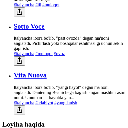
#italyancha
#til
#muloqot
Sotto Voce
Italyancha ibora bo'lib, "past ovozda" degan ma'noni
anglatadi. Pichirlash yoki boshqalar eshitmasligi uchun sekin
gapirish.
#italyancha
#muloqot
#ovoz
Vita Nuova
Italyancha ibora bo'lib, "yangi hayot" degan ma'noni
anglatadi. Dantening Beatrichega bag'ishlangan mashhur asari
nomi. Umuman — hayotda yan...
#italyancha
#adabiyot
#yangilanish
Loyiha haqida