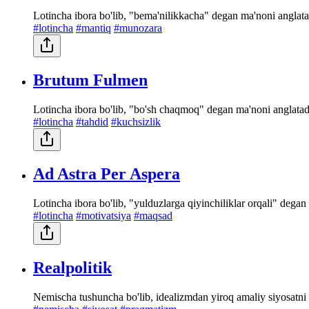
Lotincha ibora bo'lib, "bema'nilikkacha" degan ma'noni anglatadi.
#lotincha
#mantiq
#munozara
Brutum Fulmen
Lotincha ibora bo'lib, "bo'sh chaqmoq" degan ma'noni anglatadi
#lotincha
#tahdid
#kuchsizlik
Ad Astra Per Aspera
Lotincha ibora bo'lib, "yulduzlarga qiyinchiliklar orqali" degan
#lotincha
#motivatsiya
#maqsad
Realpolitik
Nemischa tushuncha bo'lib, idealizmdan yiroq amaliy siyosatni