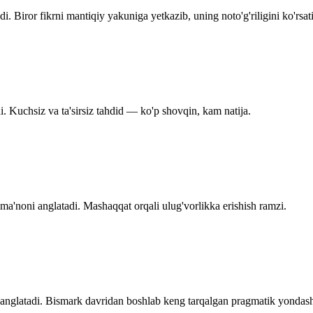
 Biror fikrni mantiqiy yakuniga yetkazib, uning noto'g'riligini ko'rsati
. Kuchsiz va ta'sirsiz tahdid — ko'p shovqin, kam natija.
 ma'noni anglatadi. Mashaqqat orqali ulug'vorlikka erishish ramzi.
 anglatadi. Bismark davridan boshlab keng tarqalgan pragmatik yondas