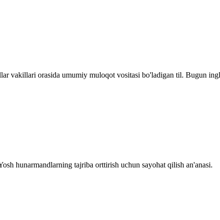
illar vakillari orasida umumiy muloqot vositasi bo'ladigan til. Bugun ingl
Yosh hunarmandlarning tajriba orttirish uchun sayohat qilish an'anasi.