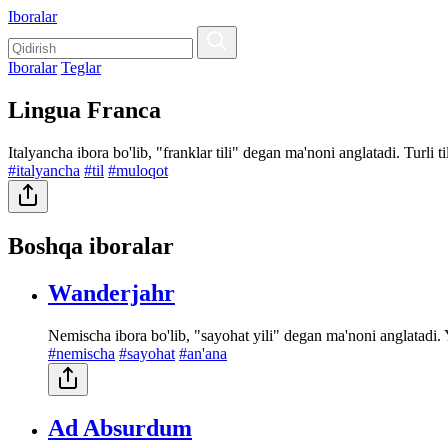
Iboralar
Iboralar
Teglar
Lingua Franca
Italyancha ibora bo'lib, "franklar tili" degan ma'noni anglatadi. Turli t
#italyancha
#til
#muloqot
Boshqa iboralar
Wanderjahr
Nemischa ibora bo'lib, "sayohat yili" degan ma'noni anglatadi. 
#nemischa
#sayohat
#an'ana
Ad Absurdum