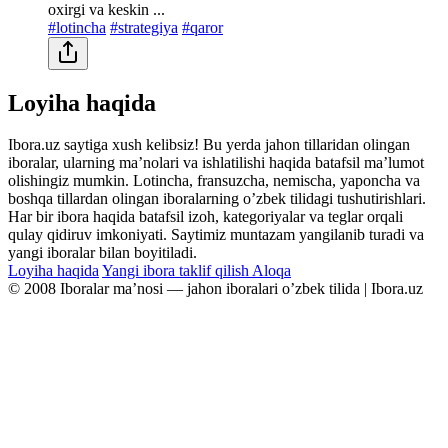
oxirgi va keskin ...
#lotincha
#strategiya
#qaror
Loyiha haqida
Ibora.uz saytiga xush kelibsiz! Bu yerda jahon tillaridan olingan
iboralar, ularning maʼnolari va ishlatilishi haqida batafsil maʼlumot
olishingiz mumkin. Lotincha, fransuzcha, nemischa, yaponcha va
boshqa tillardan olingan iboralarning oʼzbek tilidagi tushutirishlari.
Har bir ibora haqida batafsil izoh, kategoriyalar va teglar orqali
qulay qidiruv imkoniyati. Saytimiz muntazam yangilanib turadi va
yangi iboralar bilan boyitiladi.
Loyiha haqida
Yangi ibora taklif qilish
Aloqa
© 2008 Iboralar maʼnosi — jahon iboralari oʼzbek tilida | Ibora.uz