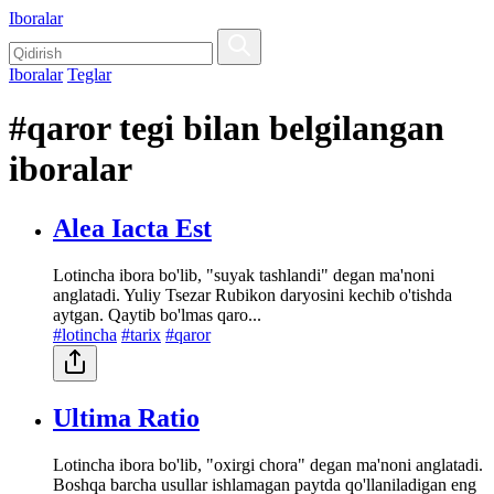
Iboralar
Iboralar
Teglar
#qaror tegi bilan belgilangan
iboralar
Alea Iacta Est
Lotincha ibora bo'lib, "suyak tashlandi" degan ma'noni
anglatadi. Yuliy Tsezar Rubikon daryosini kechib o'tishda
aytgan. Qaytib bo'lmas qaro...
#lotincha
#tarix
#qaror
Ultima Ratio
Lotincha ibora bo'lib, "oxirgi chora" degan ma'noni anglatadi.
Boshqa barcha usullar ishlamagan paytda qo'llaniladigan eng