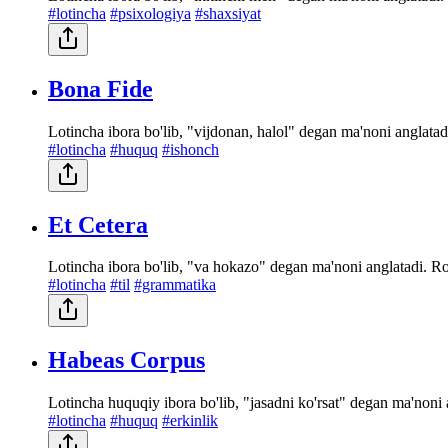
#lotincha
#psixologiya
#shaxsiyat
Bona Fide
Lotincha ibora bo'lib, "vijdonan, halol" degan ma'noni anglatadi
#lotincha
#huquq
#ishonch
Et Cetera
Lotincha ibora bo'lib, "va hokazo" degan ma'noni anglatadi. Ro'
#lotincha
#til
#grammatika
Habeas Corpus
Lotincha huquqiy ibora bo'lib, "jasadni ko'rsat" degan ma'non
#lotincha
#huquq
#erkinlik