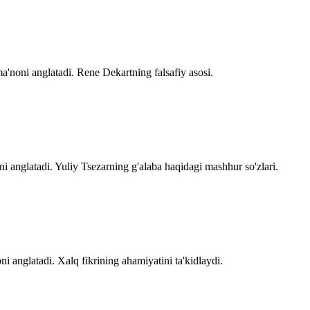
noni anglatadi. Rene Dekartning falsafiy asosi.
i anglatadi. Yuliy Tsezarning g'alaba haqidagi mashhur so'zlari.
 anglatadi. Xalq fikrining ahamiyatini ta'kidlaydi.