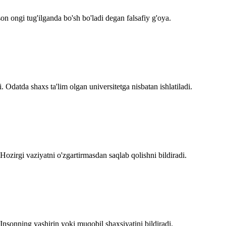
on ongi tug'ilganda bo'sh bo'ladi degan falsafiy g'oya.
 Odatda shaxs ta'lim olgan universitetga nisbatan ishlatiladi.
Hozirgi vaziyatni o'zgartirmasdan saqlab qolishni bildiradi.
Insonning yashirin yoki muqobil shaxsiyatini bildiradi.