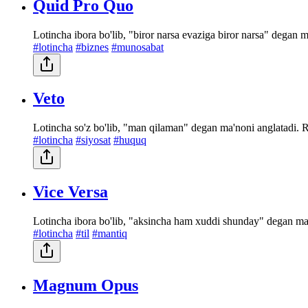
Quid Pro Quo
Lotincha ibora bo'lib, "biror narsa evaziga biror narsa" degan m
#lotincha
#biznes
#munosabat
Veto
Lotincha so'z bo'lib, "man qilaman" degan ma'noni anglatadi. R
#lotincha
#siyosat
#huquq
Vice Versa
Lotincha ibora bo'lib, "aksincha ham xuddi shunday" degan ma'no
#lotincha
#til
#mantiq
Magnum Opus