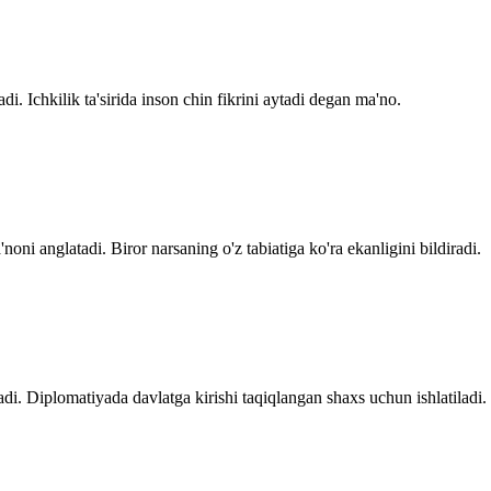
i. Ichkilik ta'sirida inson chin fikrini aytadi degan ma'no.
oni anglatadi. Biror narsaning o'z tabiatiga ko'ra ekanligini bildiradi.
di. Diplomatiyada davlatga kirishi taqiqlangan shaxs uchun ishlatiladi.