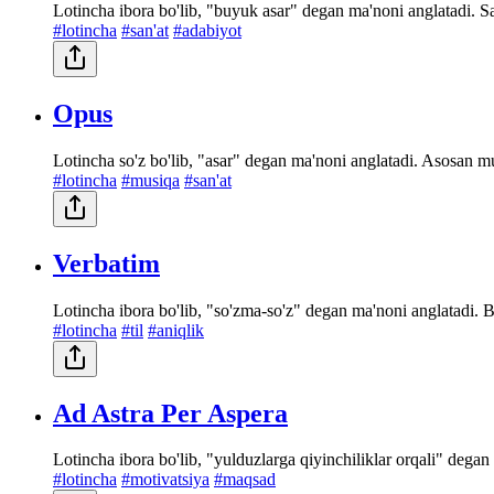
Lotincha ibora bo'lib, "buyuk asar" degan ma'noni anglatadi. S
#lotincha
#san'at
#adabiyot
Opus
Lotincha so'z bo'lib, "asar" degan ma'noni anglatadi. Asosan mus
#lotincha
#musiqa
#san'at
Verbatim
Lotincha ibora bo'lib, "so'zma-so'z" degan ma'noni anglatadi. Bi
#lotincha
#til
#aniqlik
Ad Astra Per Aspera
Lotincha ibora bo'lib, "yulduzlarga qiyinchiliklar orqali" degan
#lotincha
#motivatsiya
#maqsad