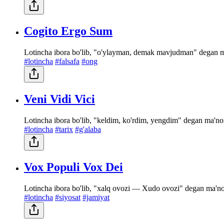
Cogito Ergo Sum
Lotincha ibora bo'lib, "o'ylayman, demak mavjudman" degan ma'
#lotincha
#falsafa
#ong
Veni Vidi Vici
Lotincha ibora bo'lib, "keldim, ko'rdim, yengdim" degan ma'non
#lotincha
#tarix
#g'alaba
Vox Populi Vox Dei
Lotincha ibora bo'lib, "xalq ovozi — Xudo ovozi" degan ma'noni
#lotincha
#siyosat
#jamiyat