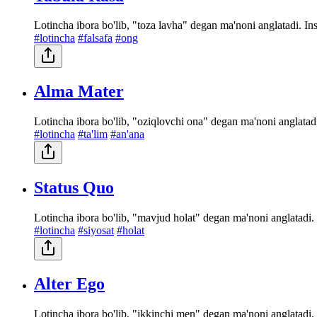
Lotincha ibora bo'lib, "toza lavha" degan ma'noni anglatadi. Ins
#lotincha
#falsafa
#ong
Alma Mater
Lotincha ibora bo'lib, "oziqlovchi ona" degan ma'noni anglatadi.
#lotincha
#ta'lim
#an'ana
Status Quo
Lotincha ibora bo'lib, "mavjud holat" degan ma'noni anglatadi. 
#lotincha
#siyosat
#holat
Alter Ego
Lotincha ibora bo'lib, "ikkinchi men" degan ma'noni anglatadi. 