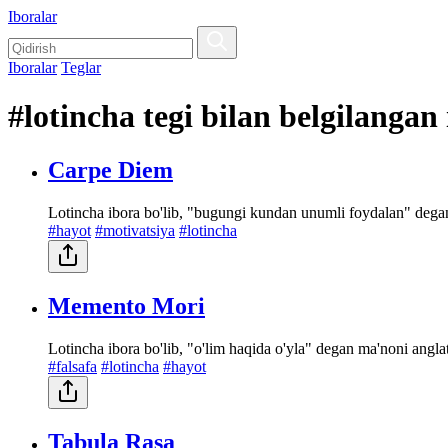
Iboralar
Iboralar
Teglar
#lotincha tegi bilan belgilangan
Carpe Diem
Lotincha ibora bo'lib, "bugungi kundan unumli foydalan" degan
#hayot
#motivatsiya
#lotincha
Memento Mori
Lotincha ibora bo'lib, "o'lim haqida o'yla" degan ma'noni anglat
#falsafa
#lotincha
#hayot
Tabula Rasa