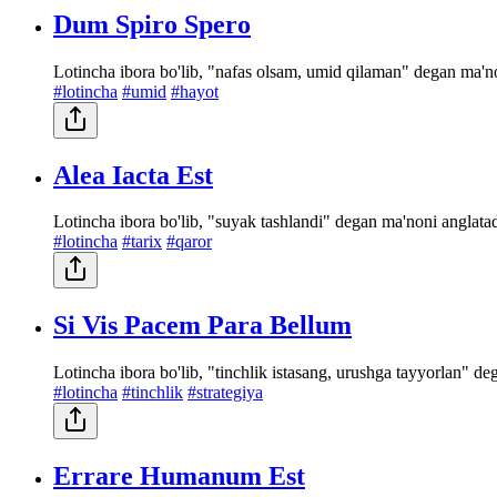
Dum Spiro Spero
Lotincha ibora bo'lib, "nafas olsam, umid qilaman" degan ma'n
#lotincha
#umid
#hayot
Alea Iacta Est
Lotincha ibora bo'lib, "suyak tashlandi" degan ma'noni anglatad
#lotincha
#tarix
#qaror
Si Vis Pacem Para Bellum
Lotincha ibora bo'lib, "tinchlik istasang, urushga tayyorlan" d
#lotincha
#tinchlik
#strategiya
Errare Humanum Est