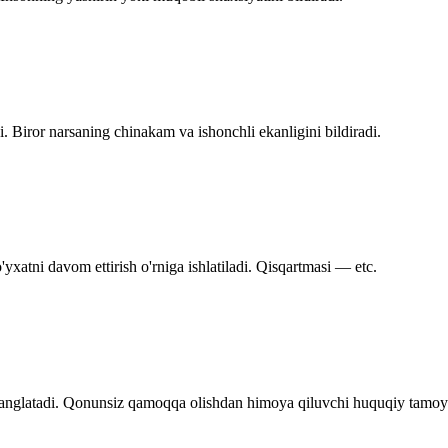
. Biror narsaning chinakam va ishonchli ekanligini bildiradi.
yxatni davom ettirish o'rniga ishlatiladi. Qisqartmasi — etc.
i anglatadi. Qonunsiz qamoqqa olishdan himoya qiluvchi huquqiy tamoyi