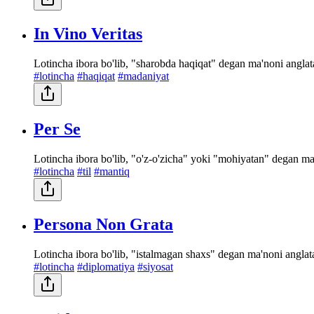
In Vino Veritas
Lotincha ibora bo'lib, "sharobda haqiqat" degan ma'noni anglatad
#lotincha
#haqiqat
#madaniyat
Per Se
Lotincha ibora bo'lib, "o'z-o'zicha" yoki "mohiyatan" degan ma'n
#lotincha
#til
#mantiq
Persona Non Grata
Lotincha ibora bo'lib, "istalmagan shaxs" degan ma'noni anglata
#lotincha
#diplomatiya
#siyosat