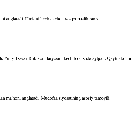
oni anglatadi. Umidni hech qachon yo'qotmaslik ramzi.
i. Yuliy Tsezar Rubikon daryosini kechib o'tishda aytgan. Qaytib bo'lm
egan ma'noni anglatadi. Mudofaa siyosatining asosiy tamoyili.