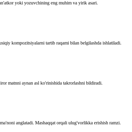
an'atkor yoki yozuvchining eng muhim va yirik asari.
iqiy kompozitsiyalarni tartib raqami bilan belgilashda ishlatiladi.
ror matnni aynan asl ko'rinishida takrorlashni bildiradi.
 ma'noni anglatadi. Mashaqqat orqali ulug'vorlikka erishish ramzi.