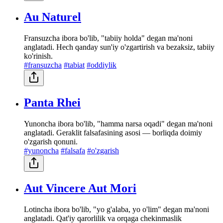
Au Naturel
Fransuzcha ibora bo'lib, "tabiiy holda" degan ma'noni
anglatadi. Hech qanday sun'iy o'zgartirish va bezaksiz, tabiiy
ko'rinish.
#fransuzcha
#tabiat
#oddiylik
Panta Rhei
Yunoncha ibora bo'lib, "hamma narsa oqadi" degan ma'noni
anglatadi. Geraklit falsafasining asosi — borliqda doimiy
o'zgarish qonuni.
#yunoncha
#falsafa
#o'zgarish
Aut Vincere Aut Mori
Lotincha ibora bo'lib, "yo g'alaba, yo o'lim" degan ma'noni
anglatadi. Qat'iy qarorlilik va orqaga chekinmaslik