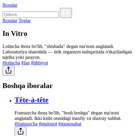
Iboralar
Iboralar
Teglar
In Vitro
Lotincha ibora bo'lib, "shishada" degan ma'noni anglatadi.
Laboratoriya sharoitida — tirik organizm tashqarisida o'tkaziladigan
tajriba yoki jarayon.
#lotincha
#fan
#tibbiyot
Boshqa iboralar
Tête-à-tête
Fransuzcha ibora bo'lib, "bosh boshga" degan ma'noni
anglatadi. Ikki kishi orasidagi maxfiy va shaxsiy suhbat.
#fransuzcha
#muloqot
#munosabat