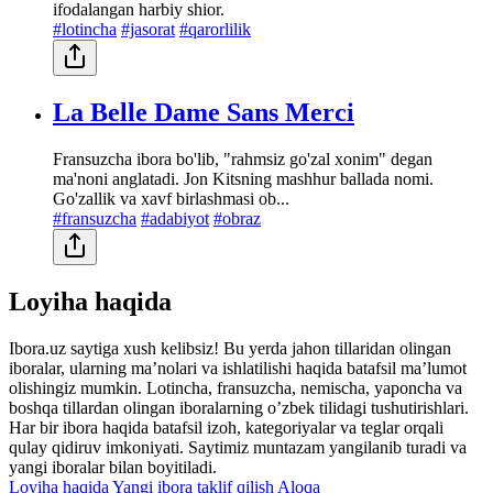
ifodalangan harbiy shior.
#lotincha
#jasorat
#qarorlilik
La Belle Dame Sans Merci
Fransuzcha ibora bo'lib, "rahmsiz go'zal xonim" degan
ma'noni anglatadi. Jon Kitsning mashhur ballada nomi.
Go'zallik va xavf birlashmasi ob...
#fransuzcha
#adabiyot
#obraz
Loyiha haqida
Ibora.uz saytiga xush kelibsiz! Bu yerda jahon tillaridan olingan
iboralar, ularning maʼnolari va ishlatilishi haqida batafsil maʼlumot
olishingiz mumkin. Lotincha, fransuzcha, nemischa, yaponcha va
boshqa tillardan olingan iboralarning oʼzbek tilidagi tushutirishlari.
Har bir ibora haqida batafsil izoh, kategoriyalar va teglar orqali
qulay qidiruv imkoniyati. Saytimiz muntazam yangilanib turadi va
yangi iboralar bilan boyitiladi.
Loyiha haqida
Yangi ibora taklif qilish
Aloqa