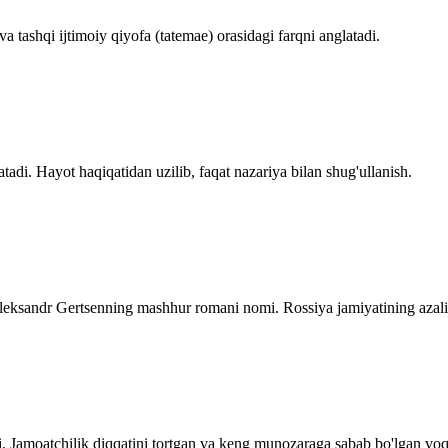
a tashqi ijtimoiy qiyofa (tatemae) orasidagi farqni anglatadi.
tadi. Hayot haqiqatidan uzilib, faqat nazariya bilan shug'ullanish.
leksandr Gertsenning mashhur romani nomi. Rossiya jamiyatining azali
. Jamoatchilik diqqatini tortgan va keng munozaraga sabab bo'lgan voqe