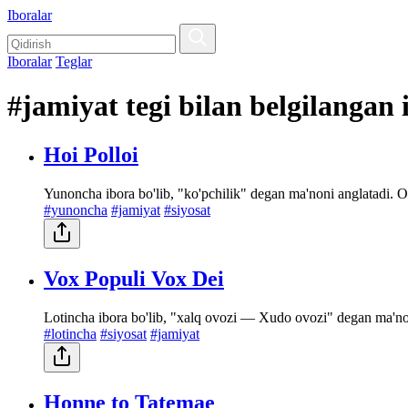
Iboralar
Iboralar
Teglar
#jamiyat tegi bilan belgilangan 
Hoi Polloi
Yunoncha ibora bo'lib, "ko'pchilik" degan ma'noni anglatadi. O
#yunoncha
#jamiyat
#siyosat
Vox Populi Vox Dei
Lotincha ibora bo'lib, "xalq ovozi — Xudo ovozi" degan ma'noni
#lotincha
#siyosat
#jamiyat
Honne to Tatemae