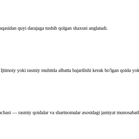
aqasidan quyi darajaga tushib qolgan shaxsni anglatadi.
Ijtimoiy yoki rasmiy muhitda albatta bajarilishi kerak bo'lgan qoida yoki
nchasi — rasmiy qoidalar va shartnomalar asosidagi jamiyat munosabatl