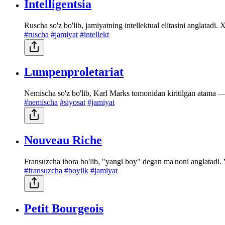
Intelligentsia
Ruscha so'z bo'lib, jamiyatning intellektual elitasini anglatadi
#ruscha
#jamiyat
#intellekt
Lumpenproletariat
Nemischa so'z bo'lib, Karl Marks tomonidan kiritilgan atama —
#nemischa
#siyosat
#jamiyat
Nouveau Riche
Fransuzcha ibora bo'lib, "yangi boy" degan ma'noni anglatadi. 
#fransuzcha
#boylik
#jamiyat
Petit Bourgeois