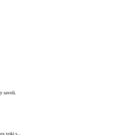
y savoli.
a yoki s...