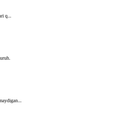
i q...
guruh.
maydigan...