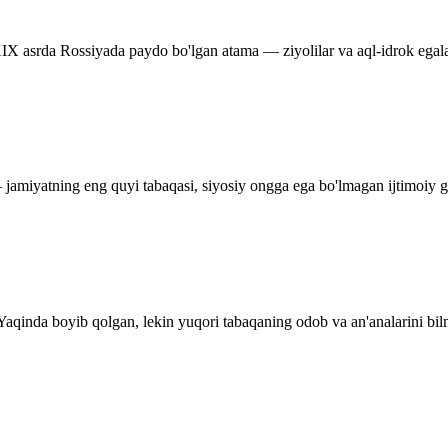
. XIX asrda Rossiyada paydo bo'lgan atama — ziyolilar va aql-idrok egalar
 jamiyatning eng quyi tabaqasi, siyosiy ongga ega bo'lmagan ijtimoiy 
Yaqinda boyib qolgan, lekin yuqori tabaqaning odob va an'analarini bil