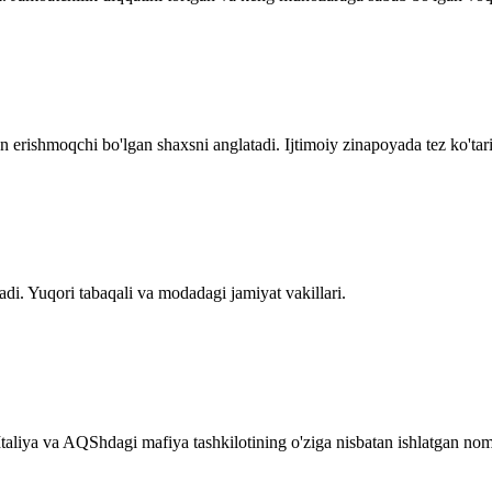
 erishmoqchi bo'lgan shaxsni anglatadi. Ijtimoiy zinapoyada tez ko'tari
di. Yuqori tabaqali va modadagi jamiyat vakillari.
 Italiya va AQShdagi mafiya tashkilotining o'ziga nisbatan ishlatgan nom