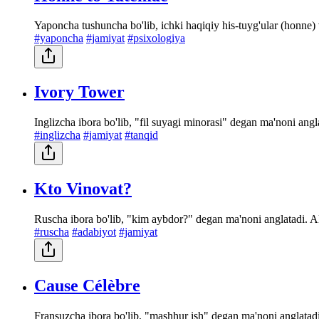
Yaponcha tushuncha bo'lib, ichki haqiqiy his-tuyg'ular (honne) v
#yaponcha
#jamiyat
#psixologiya
Ivory Tower
Inglizcha ibora bo'lib, "fil suyagi minorasi" degan ma'noni angla
#inglizcha
#jamiyat
#tanqid
Kto Vinovat?
Ruscha ibora bo'lib, "kim aybdor?" degan ma'noni anglatadi. A
#ruscha
#adabiyot
#jamiyat
Cause Célèbre
Fransuzcha ibora bo'lib, "mashhur ish" degan ma'noni anglatadi