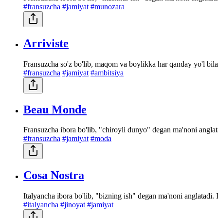
#fransuzcha
#jamiyat
#munozara
Arriviste
Fransuzcha so'z bo'lib, maqom va boylikka har qanday yo'l bilan
#fransuzcha
#jamiyat
#ambitsiya
Beau Monde
Fransuzcha ibora bo'lib, "chiroyli dunyo" degan ma'noni anglata
#fransuzcha
#jamiyat
#moda
Cosa Nostra
Italyancha ibora bo'lib, "bizning ish" degan ma'noni anglatadi.
#italyancha
#jinoyat
#jamiyat