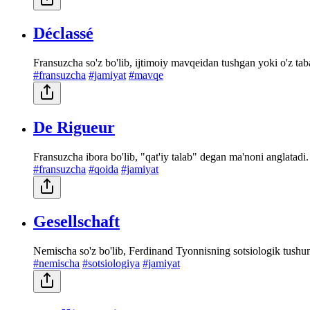
Déclassé
Fransuzcha so'z bo'lib, ijtimoiy mavqeidan tushgan yoki o'z tab
#fransuzcha
#jamiyat
#mavqe
De Rigueur
Fransuzcha ibora bo'lib, "qat'iy talab" degan ma'noni anglatadi. 
#fransuzcha
#qoida
#jamiyat
Gesellschaft
Nemischa so'z bo'lib, Ferdinand Tyonnisning sotsiologik tushu
#nemischa
#sotsiologiya
#jamiyat