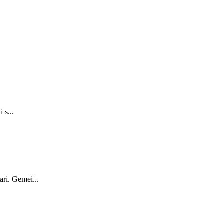
 s...
ari. Gemei...