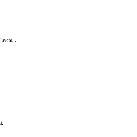
luvchi...
i.