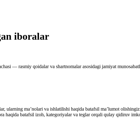
gan iboralar
nchasi — rasmiy qoidalar va shartnomalar asosidagi jamiyat munosabatl
alar, ularning maʼnolari va ishlatilishi haqida batafsil maʼlumot olish
ibora haqida batafsil izoh, kategoriyalar va teglar orqali qulay qidiruv 