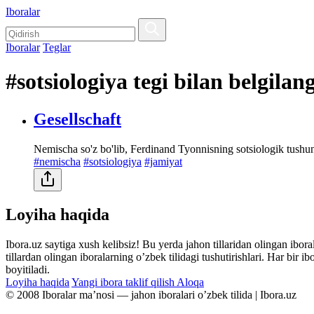
Iboralar
Iboralar
Teglar
#sotsiologiya tegi bilan belgilan
Gesellschaft
Nemischa so'z bo'lib, Ferdinand Tyonnisning sotsiologik tushu
#nemischa
#sotsiologiya
#jamiyat
Loyiha haqida
Ibora.uz saytiga xush kelibsiz! Bu yerda jahon tillaridan olingan ibor
tillardan olingan iboralarning oʼzbek tilidagi tushutirishlari. Har bir 
boyitiladi.
Loyiha haqida
Yangi ibora taklif qilish
Aloqa
© 2008 Iboralar maʼnosi — jahon iboralari oʼzbek tilida | Ibora.uz