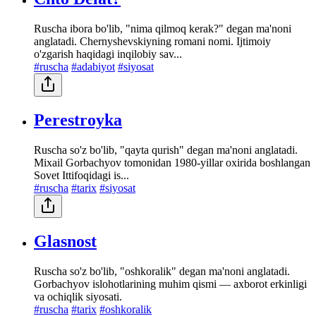
Ruscha ibora bo'lib, "nima qilmoq kerak?" degan ma'noni
anglatadi. Chernyshevskiyning romani nomi. Ijtimoiy
o'zgarish haqidagi inqilobiy sav...
#ruscha
#adabiyot
#siyosat
Perestroyka
Ruscha so'z bo'lib, "qayta qurish" degan ma'noni anglatadi.
Mixail Gorbachyov tomonidan 1980-yillar oxirida boshlangan
Sovet Ittifoqidagi is...
#ruscha
#tarix
#siyosat
Glasnost
Ruscha so'z bo'lib, "oshkoralik" degan ma'noni anglatadi.
Gorbachyov islohotlarining muhim qismi — axborot erkinligi
va ochiqlik siyosati.
#ruscha
#tarix
#oshkoralik