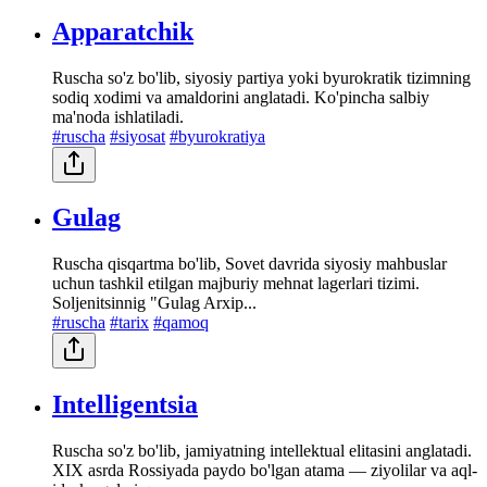
Apparatchik
Ruscha so'z bo'lib, siyosiy partiya yoki byurokratik tizimning
sodiq xodimi va amaldorini anglatadi. Ko'pincha salbiy
ma'noda ishlatiladi.
#ruscha
#siyosat
#byurokratiya
Gulag
Ruscha qisqartma bo'lib, Sovet davrida siyosiy mahbuslar
uchun tashkil etilgan majburiy mehnat lagerlari tizimi.
Soljenitsinnig "Gulag Arxip...
#ruscha
#tarix
#qamoq
Intelligentsia
Ruscha so'z bo'lib, jamiyatning intellektual elitasini anglatadi.
XIX asrda Rossiyada paydo bo'lgan atama — ziyolilar va aql-