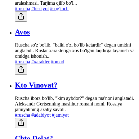
aralashmasi. Tarjima qilib bo'l...
#ruscha
#hissiyot
#sog'inch
Avos
Ruscha so'z bo'lib, "balki o'zi bo'lib ketardir" degan umidni
anglatadi. Ruslar xarakteriga xos bo'lgan taqdirga tayanish va
omidga ishonish...
#ruscha
#xarakter
#omad
Kto Vinovat?
Ruscha ibora bo'lib, "kim aybdor?" degan ma'noni anglatadi.
Aleksandr Gertsenning mashhur romani nomi. Rossiya
jamiyatining azaliy savoli.
#ruscha
#adabiyot
#jamiyat
Chto Delat?