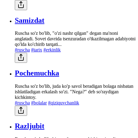
Samizdat
Ruscha so'z bo'lib, "o'zi nashr qilgan" degan ma'noni
anglatadi. Sovet davrida tsenzuradan o'tkazilmagan adabiyotni
qo'lda ko'chirib tarqati...
#ruscha
#tarix
#erkinlik
Pochemuchka
Ruscha so'z bo'lib, juda ko'p savol beradigan bolaga nisbatan
ishlatiladigan erkalash so'zi. "Nega?" deb so'raydigan
kichkintoy.
#ruscha
#bolalar
#qiziquvchanlik
Razljubit