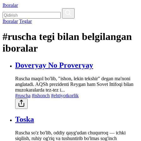
Iboralar
Iboralar
Teglar
#ruscha tegi bilan belgilangan
iboralar
Doveryay No Proveryay
Ruscha maqol bo'lib, "ishon, lekin tekshir" degan ma'noni
anglatadi. AQSh prezidenti Reygan ham Sovet Ittifoqi bilan
muzokaralarda tez-tez i...
#ruscha
#ishonch
#ehtiyotkorlik
Toska
Ruscha so'z bo'lib, oddiy qayg'udan chuqurroq — ichki
siqilish, ruhiy og'riq va tushuntirib bo'lmas sog'inch