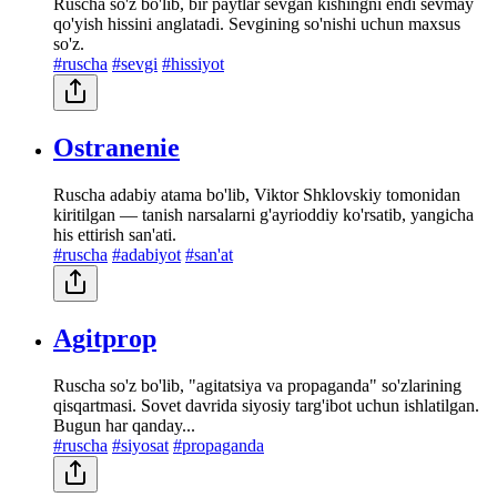
Ruscha so'z bo'lib, bir paytlar sevgan kishingni endi sevmay
qo'yish hissini anglatadi. Sevgining so'nishi uchun maxsus
so'z.
#ruscha
#sevgi
#hissiyot
Ostranenie
Ruscha adabiy atama bo'lib, Viktor Shklovskiy tomonidan
kiritilgan — tanish narsalarni g'ayrioddiy ko'rsatib, yangicha
his ettirish san'ati.
#ruscha
#adabiyot
#san'at
Agitprop
Ruscha so'z bo'lib, "agitatsiya va propaganda" so'zlarining
qisqartmasi. Sovet davrida siyosiy targ'ibot uchun ishlatilgan.
Bugun har qanday...
#ruscha
#siyosat
#propaganda