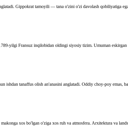
glatadi. Gippokrat tamoyili — tana o'zini o'zi davolash qobiliyatiga ega
 1789-yilgi Fransuz inqilobidan oldingi siyosiy tizim. Umuman eskirgan t
n ishdan tanaffus olish an'anasini anglatadi. Oddiy choy-poy emas, balk
r makonga xos bo'lgan o'ziga xos ruh va atmosfera. Arxitektura va landsh