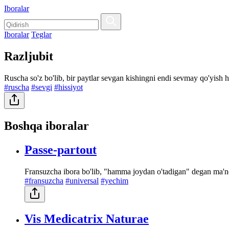
Iboralar
Iboralar
Teglar
Razljubit
Ruscha so'z bo'lib, bir paytlar sevgan kishingni endi sevmay qo'yish h
#ruscha
#sevgi
#hissiyot
Boshqa iboralar
Passe-partout
Fransuzcha ibora bo'lib, "hamma joydan o'tadigan" degan ma'no
#fransuzcha
#universal
#yechim
Vis Medicatrix Naturae