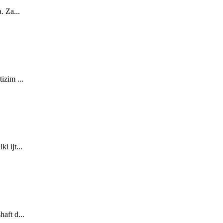
. Za...
izim ...
i ijt...
aft d...