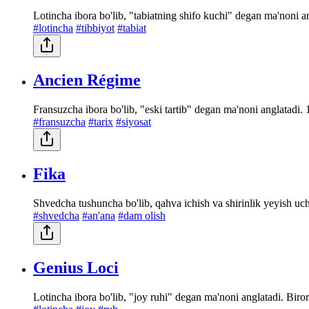
Lotincha ibora bo'lib, "tabiatning shifo kuchi" degan ma'noni an
#lotincha
#tibbiyot
#tabiat
Ancien Régime
Fransuzcha ibora bo'lib, "eski tartib" degan ma'noni anglatadi.
#fransuzcha
#tarix
#siyosat
Fika
Shvedcha tushuncha bo'lib, qahva ichish va shirinlik yeyish uchu
#shvedcha
#an'ana
#dam olish
Genius Loci
Lotincha ibora bo'lib, "joy ruhi" degan ma'noni anglatadi. Biro