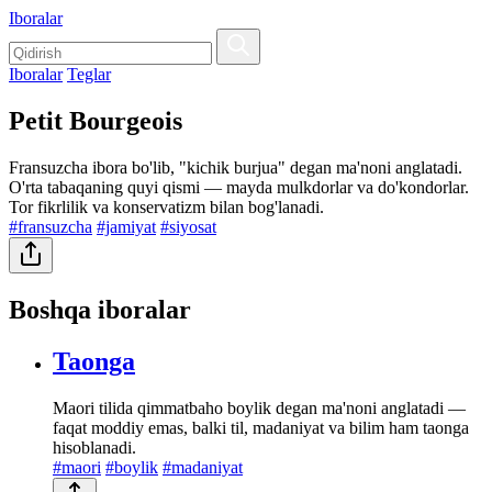
Iboralar
Iboralar
Teglar
Petit Bourgeois
Fransuzcha ibora bo'lib, "kichik burjua" degan ma'noni anglatadi.
O'rta tabaqaning quyi qismi — mayda mulkdorlar va do'kondorlar.
Tor fikrlilik va konservatizm bilan bog'lanadi.
#fransuzcha
#jamiyat
#siyosat
Boshqa iboralar
Taonga
Maori tilida qimmatbaho boylik degan ma'noni anglatadi —
faqat moddiy emas, balki til, madaniyat va bilim ham taonga
hisoblanadi.
#maori
#boylik
#madaniyat