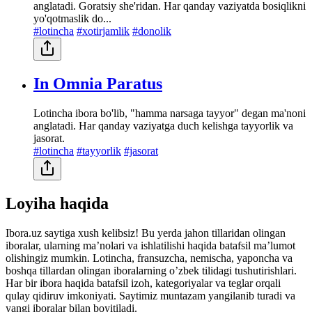
anglatadi. Goratsiy she'ridan. Har qanday vaziyatda bosiqlikni
yo'qotmaslik do...
#lotincha
#xotirjamlik
#donolik
In Omnia Paratus
Lotincha ibora bo'lib, "hamma narsaga tayyor" degan ma'noni
anglatadi. Har qanday vaziyatga duch kelishga tayyorlik va
jasorat.
#lotincha
#tayyorlik
#jasorat
Loyiha haqida
Ibora.uz saytiga xush kelibsiz! Bu yerda jahon tillaridan olingan
iboralar, ularning maʼnolari va ishlatilishi haqida batafsil maʼlumot
olishingiz mumkin. Lotincha, fransuzcha, nemischa, yaponcha va
boshqa tillardan olingan iboralarning oʼzbek tilidagi tushutirishlari.
Har bir ibora haqida batafsil izoh, kategoriyalar va teglar orqali
qulay qidiruv imkoniyati. Saytimiz muntazam yangilanib turadi va
yangi iboralar bilan boyitiladi.