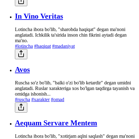
In Vino Veritas
Lotincha ibora bo'lib, "sharobda haqiqat" degan ma'noni
anglatadi. Ichkilik ta'sirida inson chin fikrini aytadi degan
ma'no.
#lotincha
#haqiqat
#madaniyat
Avos
Ruscha so'z bo'lib, "balki o'zi bo'lib ketardir" degan umidni
anglatadi. Ruslar xarakteriga xos bo'lgan taqdirga tayanish va
omidga ishonish...
#ruscha
#xarakter
#omad
Aequam Servare Mentem
Lotincha ibora bo'lib, "xotirjam aqlni saqlash" degan ma'noni