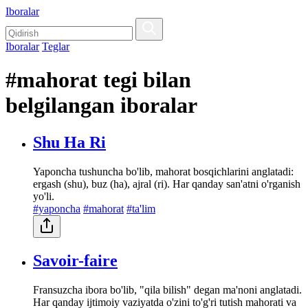
Iboralar
Iboralar
Teglar
#mahorat tegi bilan
belgilangan iboralar
Shu Ha Ri
Yaponcha tushuncha bo'lib, mahorat bosqichlarini anglatadi:
ergash (shu), buz (ha), ajral (ri). Har qanday san'atni o'rganish
yo'li.
#yaponcha
#mahorat
#ta'lim
Savoir-faire
Fransuzcha ibora bo'lib, "qila bilish" degan ma'noni anglatadi.
Har qanday ijtimoiy vaziyatda o'zini to'g'ri tutish mahorati va