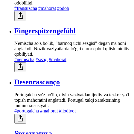
odobliligi.
#fransuzcha
#mahorat
#odob
Fingerspitzengefühl
Nemischa so'z bo'lib, "barmoq uchi sezgisi" degan ma'noni
anglatadi. Nozik vaziyatlarda to'g'ri qaror qabul qilish intuitiv
qobiliyati.
#nemischa
#sezgi
#mahorat
Desenrascanço
Portugalcha so'z bo'lib, qiyin vaziyatdan ijodiy va tezkor yo'l
topish mahoratini anglatadi. Portugal xalqi xarakterining
muhim xususiyati.
#portugalcha
#mahorat
#ijodiyot
Sprezzatura