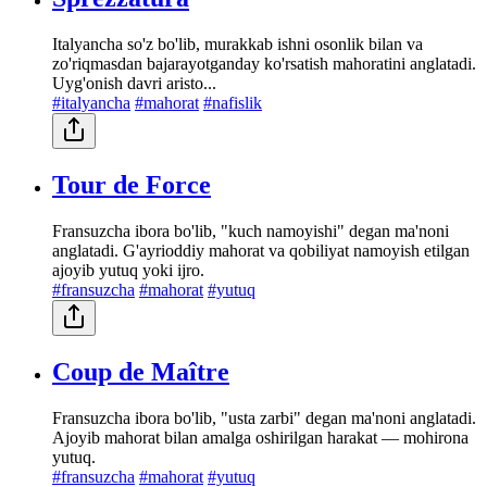
Italyancha so'z bo'lib, murakkab ishni osonlik bilan va
zo'riqmasdan bajarayotganday ko'rsatish mahoratini anglatadi.
Uyg'onish davri aristo...
#italyancha
#mahorat
#nafislik
Tour de Force
Fransuzcha ibora bo'lib, "kuch namoyishi" degan ma'noni
anglatadi. G'ayrioddiy mahorat va qobiliyat namoyish etilgan
ajoyib yutuq yoki ijro.
#fransuzcha
#mahorat
#yutuq
Coup de Maître
Fransuzcha ibora bo'lib, "usta zarbi" degan ma'noni anglatadi.
Ajoyib mahorat bilan amalga oshirilgan harakat — mohirona
yutuq.
#fransuzcha
#mahorat
#yutuq