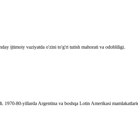
ay ijtimoiy vaziyatda o'zini to'g'ri tutish mahorati va odobliligi.
di. 1970-80-yillarda Argentina va boshqa Lotin Amerikasi mamlakatlarid