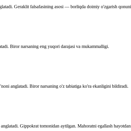
atadi. Geraklit falsafasining asosi — borliqda doimiy o'zgarish qonuni
atadi. Biror narsaning eng yuqori darajasi va mukammalligi.
oni anglatadi. Biror narsaning o'z tabiatiga ko'ra ekanligini bildiradi.
 anglatadi. Gippokrat tomonidan aytilgan. Mahoratni egallash hayotdan 