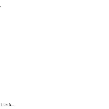
.
ko'ra k...