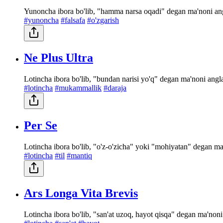
Yunoncha ibora bo'lib, "hamma narsa oqadi" degan ma'noni angl
#yunoncha
#falsafa
#o'zgarish
Ne Plus Ultra
Lotincha ibora bo'lib, "bundan narisi yo'q" degan ma'noni angl
#lotincha
#mukammallik
#daraja
Per Se
Lotincha ibora bo'lib, "o'z-o'zicha" yoki "mohiyatan" degan ma'n
#lotincha
#til
#mantiq
Ars Longa Vita Brevis
Lotincha ibora bo'lib, "san'at uzoq, hayot qisqa" degan ma'noni