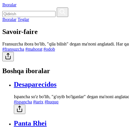
Iboralar
Iboralar
Teglar
Savoir-faire
Fransuzcha ibora bo'lib, "qila bilish" degan ma'noni anglatadi. Har qand
#fransuzcha
#mahorat
#odob
Boshqa iboralar
Desaparecidos
Ispancha so'z bo'lib, "g'oyib bo'lganlar" degan ma'noni anglata
#ispancha
#tarix
#huquq
Panta Rhei