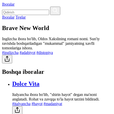
Iboralar
Iboralar
Teglar
Brave New World
Inglizcha ibora bo'lib, Oldos Xakslining romani nomi. Sun'iy
ravishda boshqariladigan "mukammal" jamiyatning xavfli
tomonlariga ishora.
#inglizcha
#adabiyot
#distopiya
Boshqa iboralar
Dolce Vita
Italyancha ibora bo'lib, "shirin hayot" degan ma'noni
anglatadi. Rohat va zavqqa to'la hayot tarzini bildiradi.
#italyancha
#hayot
#madaniyat