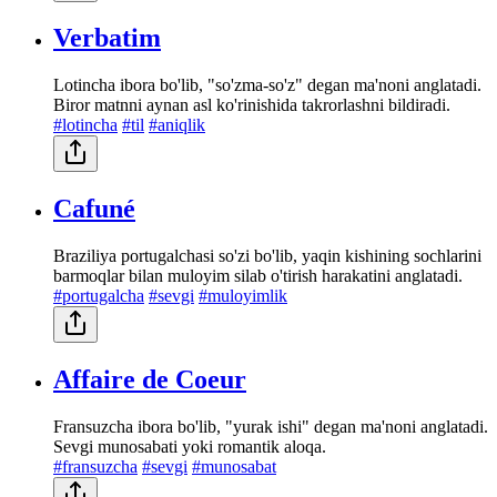
Verbatim
Lotincha ibora bo'lib, "so'zma-so'z" degan ma'noni anglatadi.
Biror matnni aynan asl ko'rinishida takrorlashni bildiradi.
#lotincha
#til
#aniqlik
Cafuné
Braziliya portugalchasi so'zi bo'lib, yaqin kishining sochlarini
barmoqlar bilan muloyim silab o'tirish harakatini anglatadi.
#portugalcha
#sevgi
#muloyimlik
Affaire de Coeur
Fransuzcha ibora bo'lib, "yurak ishi" degan ma'noni anglatadi.
Sevgi munosabati yoki romantik aloqa.
#fransuzcha
#sevgi
#munosabat