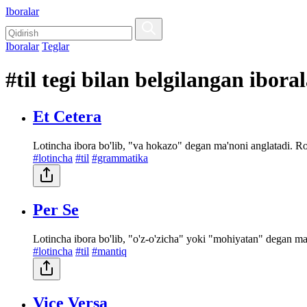
Iboralar
Iboralar
Teglar
#til tegi bilan belgilangan ibora
Et Cetera
Lotincha ibora bo'lib, "va hokazo" degan ma'noni anglatadi. Ro'
#lotincha
#til
#grammatika
Per Se
Lotincha ibora bo'lib, "o'z-o'zicha" yoki "mohiyatan" degan ma'n
#lotincha
#til
#mantiq
Vice Versa