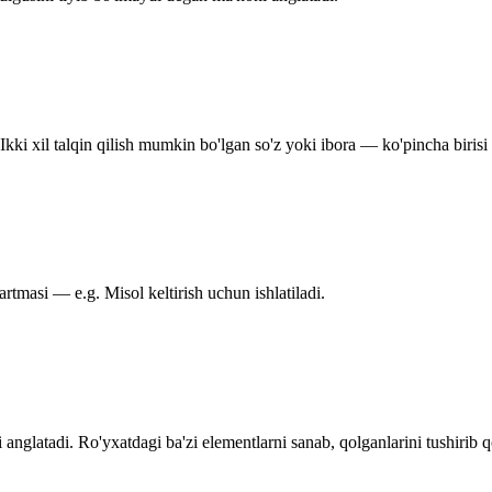
kki xil talqin qilish mumkin bo'lgan so'z yoki ibora — ko'pincha birisi 
rtmasi — e.g. Misol keltirish uchun ishlatiladi.
anglatadi. Ro'yxatdagi ba'zi elementlarni sanab, qolganlarini tushirib qo