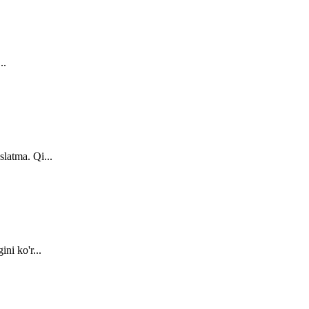
..
latma. Qi...
ni ko'r...