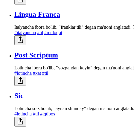
Lingua Franca
Italyancha ibora bo'lib, "franklar tili" degan ma'noni anglatadi. 
#italyancha
#til
#muloqot
Post Scriptum
Lotincha ibora bo'lib, "yozgandan keyin" degan ma'noni anglat
#lotincha
#xat
#til
Sic
Lotincha so'z bo'lib, "aynan shunday" degan ma'noni anglatadi.
#lotincha
#til
#iqtibos