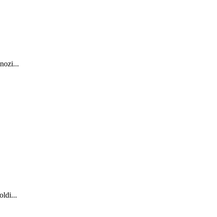
nozi...
ldi...