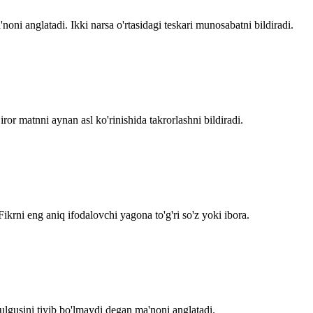
ni anglatadi. Ikki narsa o'rtasidagi teskari munosabatni bildiradi.
ror matnni aynan asl ko'rinishida takrorlashni bildiradi.
Fikrni eng aniq ifodalovchi yagona to'g'ri so'z yoki ibora.
ulgusini tiyib bo'lmaydi degan ma'noni anglatadi.