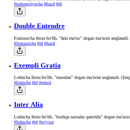
#indoneziyacha
#hazil
#til
Double Entendre
Fransuzcha ibora bo'lib, "ikki ma'no" degan ma'noni anglatadi. I
#fransuzcha
#til
#hazil
Exempli Gratia
Lotincha ibora bo'lib, "masalan" degan ma'noni anglatadi. Qisqa
#lotincha
#til
#misol
Inter Alia
Lotincha ibora bo'lib, "boshqa narsalar qatorida" degan ma'noni 
#lotincha
#til
#ro'yxat