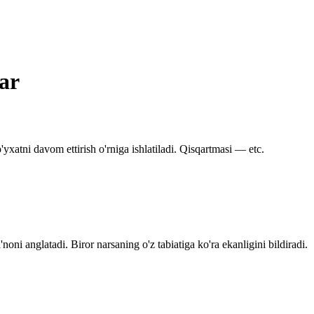
lar
yxatni davom ettirish o'rniga ishlatiladi. Qisqartmasi — etc.
oni anglatadi. Biror narsaning o'z tabiatiga ko'ra ekanligini bildiradi.