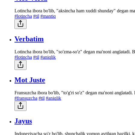
Lotincha ibora bo'lib, "aksincha ham xuddi shunday" degan ma'no
#lotincha
#til
#mantiq
Verbatim
Lotincha ibora bo'lib, "so'zma-so'z" degan ma'noni anglatadi. Bi
#lotincha
#til
#aniqlik
Mot Juste
Fransuzcha ibora bo'lib, "to'g'ri so'z" degan ma'noni anglatadi. 
#fransuzcha
#til
#aniqlik
Jayus
Indoneziyacha so'z bo'lib, shunchalik yomon aytilgan hazilki, k