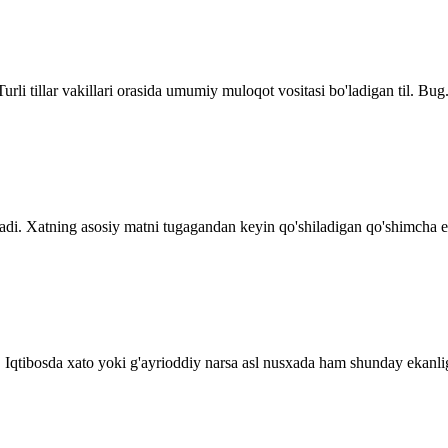
Turli tillar vakillari orasida umumiy muloqot vositasi bo'ladigan til. Bug.
adi. Xatning asosiy matni tugagandan keyin qo'shiladigan qo'shimcha es
 Iqtibosda xato yoki g'ayrioddiy narsa asl nusxada ham shunday ekanligi