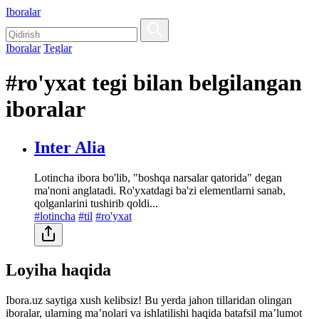
Iboralar
Iboralar
Teglar
#ro'yxat tegi bilan belgilangan
iboralar
Inter Alia
Lotincha ibora bo'lib, "boshqa narsalar qatorida" degan
ma'noni anglatadi. Ro'yxatdagi ba'zi elementlarni sanab,
qolganlarini tushirib qoldi...
#lotincha
#til
#ro'yxat
Loyiha haqida
Ibora.uz saytiga xush kelibsiz! Bu yerda jahon tillaridan olingan
iboralar, ularning maʼnolari va ishlatilishi haqida batafsil maʼlumot