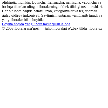
olishingiz mumkin. Lotincha, fransuzcha, nemischa, yaponcha va
boshqa tillardan olingan iboralarning oʼzbek tilidagi tushutirishlari.
Har bir ibora haqida batafsil izoh, kategoriyalar va teglar orqali
qulay qidiruv imkoniyati. Saytimiz muntazam yangilanib turadi va
yangi iboralar bilan boyitiladi.
Loyiha haqida
Yangi ibora taklif qilish
Aloqa
© 2008 Iboralar maʼnosi — jahon iboralari oʼzbek tilida | Ibora.uz