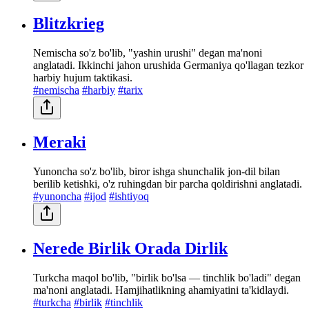
Blitzkrieg
Nemischa so'z bo'lib, "yashin urushi" degan ma'noni
anglatadi. Ikkinchi jahon urushida Germaniya qo'llagan tezkor
harbiy hujum taktikasi.
#nemischa
#harbiy
#tarix
Meraki
Yunoncha so'z bo'lib, biror ishga shunchalik jon-dil bilan
berilib ketishki, o'z ruhingdan bir parcha qoldirishni anglatadi.
#yunoncha
#ijod
#ishtiyoq
Nerede Birlik Orada Dirlik
Turkcha maqol bo'lib, "birlik bo'lsa — tinchlik bo'ladi" degan
ma'noni anglatadi. Hamjihatlikning ahamiyatini ta'kidlaydi.
#turkcha
#birlik
#tinchlik