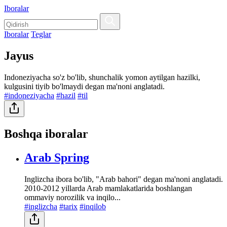
Iboralar
Iboralar
Teglar
Jayus
Indoneziyacha so'z bo'lib, shunchalik yomon aytilgan hazilki,
kulgusini tiyib bo'lmaydi degan ma'noni anglatadi.
#indoneziyacha
#hazil
#til
Boshqa iboralar
Arab Spring
Inglizcha ibora bo'lib, "Arab bahori" degan ma'noni anglatadi.
2010-2012 yillarda Arab mamlakatlarida boshlangan
ommaviy norozilik va inqilo...
#inglizcha
#tarix
#inqilob