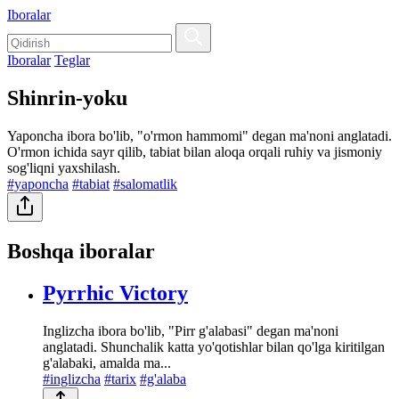
Iboralar
Iboralar
Teglar
Shinrin-yoku
Yaponcha ibora bo'lib, "o'rmon hammomi" degan ma'noni anglatadi.
O'rmon ichida sayr qilib, tabiat bilan aloqa orqali ruhiy va jismoniy
sog'liqni yaxshilash.
#yaponcha
#tabiat
#salomatlik
Boshqa iboralar
Pyrrhic Victory
Inglizcha ibora bo'lib, "Pirr g'alabasi" degan ma'noni
anglatadi. Shunchalik katta yo'qotishlar bilan qo'lga kiritilgan
g'alabaki, amalda ma...
#inglizcha
#tarix
#g'alaba