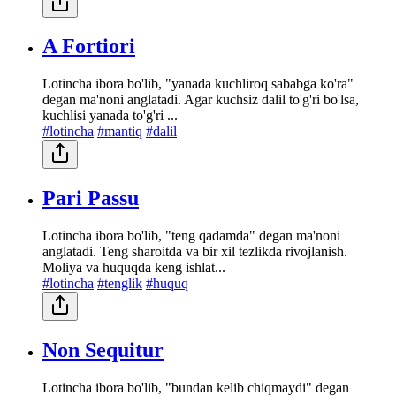
A Fortiori
Lotincha ibora bo'lib, "yanada kuchliroq sababga ko'ra"
degan ma'noni anglatadi. Agar kuchsiz dalil to'g'ri bo'lsa,
kuchlisi yanada to'g'ri ...
#lotincha
#mantiq
#dalil
Pari Passu
Lotincha ibora bo'lib, "teng qadamda" degan ma'noni
anglatadi. Teng sharoitda va bir xil tezlikda rivojlanish.
Moliya va huquqda keng ishlat...
#lotincha
#tenglik
#huquq
Non Sequitur
Lotincha ibora bo'lib, "bundan kelib chiqmaydi" degan