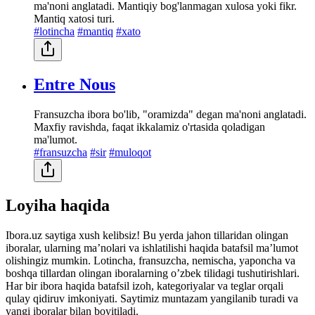
ma'noni anglatadi. Mantiqiy bog'lanmagan xulosa yoki fikr.
Mantiq xatosi turi.
#lotincha
#mantiq
#xato
Entre Nous
Fransuzcha ibora bo'lib, "oramizda" degan ma'noni anglatadi.
Maxfiy ravishda, faqat ikkalamiz o'rtasida qoladigan
ma'lumot.
#fransuzcha
#sir
#muloqot
Loyiha haqida
Ibora.uz saytiga xush kelibsiz! Bu yerda jahon tillaridan olingan
iboralar, ularning maʼnolari va ishlatilishi haqida batafsil maʼlumot
olishingiz mumkin. Lotincha, fransuzcha, nemischa, yaponcha va
boshqa tillardan olingan iboralarning oʼzbek tilidagi tushutirishlari.
Har bir ibora haqida batafsil izoh, kategoriyalar va teglar orqali
qulay qidiruv imkoniyati. Saytimiz muntazam yangilanib turadi va
yangi iboralar bilan boyitiladi.