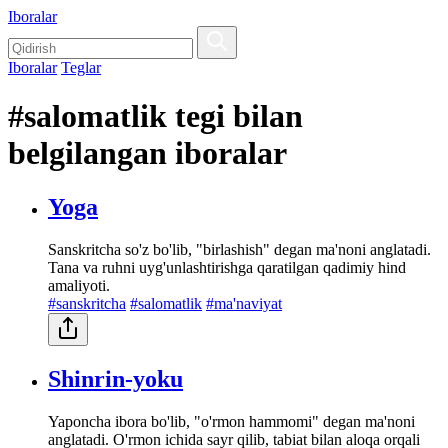
Iboralar
Iboralar
Teglar
#salomatlik tegi bilan
belgilangan iboralar
Yoga
Sanskritcha so'z bo'lib, "birlashish" degan ma'noni anglatadi.
Tana va ruhni uyg'unlashtirishga qaratilgan qadimiy hind
amaliyoti.
#sanskritcha
#salomatlik
#ma'naviyat
Shinrin-yoku
Yaponcha ibora bo'lib, "o'rmon hammomi" degan ma'noni
anglatadi. O'rmon ichida sayr qilib, tabiat bilan aloqa orqali