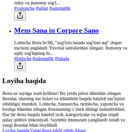
ruhiy va jismoniy sog'l...
#yaponcha
#tabiat
#salomatlik
Mens Sana in Corpore Sano
Lotincha ibora bo'lib, "sog'lom tanada sog'lom aql" degan
ma'noni anglatadi. Yuvenal satiralaridan olingan. Jismoniy va
aqliy sog'liqning bi...
#lotincha
#salomatlik
#falsafa
Loyiha haqida
Ibora.uz saytiga xush kelibsiz! Bu yerda jahon tillaridan olingan
iboralar, ularning maʼnolari va ishlatilishi haqida batafsil maʼlumot
olishingiz mumkin. Lotincha, fransuzcha, nemischa, yaponcha va
boshqa tillardan olingan iboralarning oʼzbek tilidagi tushutirishlari.
Har bir ibora haqida batafsil izoh, kategoriyalar va teglar orqali
qulay qidiruv imkoniyati. Saytimiz muntazam yangilanib turadi va
yangi iboralar bilan boyitiladi.
Loyiha haqida
Yangi ibora taklif qilish
Aloqa