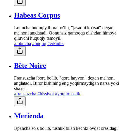
Habeas Corpus
Lotincha huquqiy ibora bo'lib, "jasadni ko'rsat" degan
ma'noni anglatadi. Qonunsiz qamoqqa olishdan himoya
qiluvchi huquqiy tamoyil.
#lotincha
#huquq
#erkinlik
Bête Noire
Fransuzcha ibora bo'lib, "qora hayvon" degan ma'noni
anglatadi. Biror kishining eng yoqtirmaydigan narsa yoki
shaxsi.
#fransuzcha
#hissiyot
#yoqtirmaslik
Merienda
Ispancha so'z bo'lib, tushlik bilan kechki ovqat orasidagi