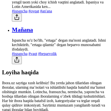
yengil taom yoki choy ichish vaqtini anglatadi. Ispaniya va
Lotin Amerikasida ken...
#ispancha
#ovqat
#an'ana
Mañana
Ispancha so'z bo'lib, "ertaga" degan ma'noni anglatadi. Ishni
kechiktirib, "ertaga qilamiz" degan beparvo munosabatni
ifodalaydi.
#ispancha
#vaqt
#beparvolik
Loyiha haqida
Ibora.uz saytiga xush kelibsiz! Bu yerda jahon tillaridan olingan
iboralar, ularning maʼnolari va ishlatilishi haqida batafsil maʼlumot
olishingiz mumkin. Lotincha, fransuzcha, nemischa, yaponcha va
boshqa tillardan olingan iboralarning oʼzbek tilidagi tushutirishlari.
Har bir ibora haqida batafsil izoh, kategoriyalar va teglar orqali
qulay qidiruv imkoniyati. Saytimiz muntazam yangilanib turadi va
yangi iboralar bilan boyitiladi.