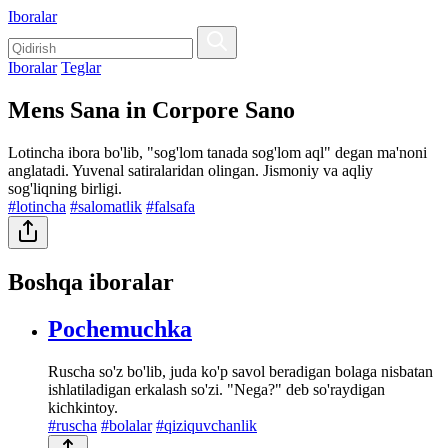
Iboralar
Iboralar
Teglar
Mens Sana in Corpore Sano
Lotincha ibora bo'lib, "sog'lom tanada sog'lom aql" degan ma'noni
anglatadi. Yuvenal satiralaridan olingan. Jismoniy va aqliy
sog'liqning birligi.
#lotincha
#salomatlik
#falsafa
Boshqa iboralar
Pochemuchka
Ruscha so'z bo'lib, juda ko'p savol beradigan bolaga nisbatan
ishlatiladigan erkalash so'zi. "Nega?" deb so'raydigan
kichkintoy.
#ruscha
#bolalar
#qiziquvchanlik