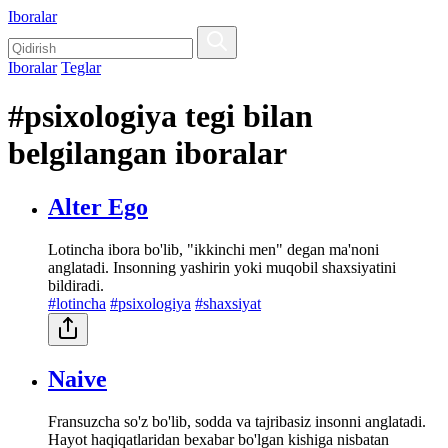
Iboralar
Iboralar
Teglar
#psixologiya tegi bilan
belgilangan iboralar
Alter Ego
Lotincha ibora bo'lib, "ikkinchi men" degan ma'noni
anglatadi. Insonning yashirin yoki muqobil shaxsiyatini
bildiradi.
#lotincha
#psixologiya
#shaxsiyat
Naive
Fransuzcha so'z bo'lib, sodda va tajribasiz insonni anglatadi.
Hayot haqiqatlaridan bexabar bo'lgan kishiga nisbatan