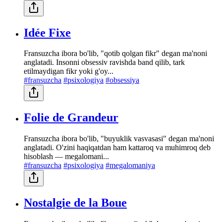
Idée Fixe
Fransuzcha ibora bo'lib, "qotib qolgan fikr" degan ma'noni
anglatadi. Insonni obsessiv ravishda band qilib, tark
etilmaydigan fikr yoki g'oy...
#fransuzcha
#psixologiya
#obsessiya
Folie de Grandeur
Fransuzcha ibora bo'lib, "buyuklik vasvasasi" degan ma'noni
anglatadi. O'zini haqiqatdan ham kattaroq va muhimroq deb
hisoblash — megalomani...
#fransuzcha
#psixologiya
#megalomaniya
Nostalgie de la Boue