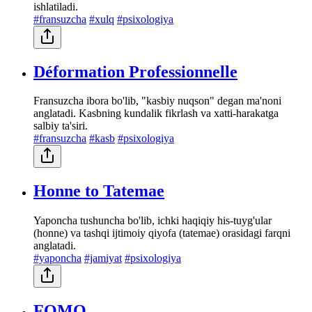
ishlatiladi.
#fransuzcha
#xulq
#psixologiya
Déformation Professionnelle
Fransuzcha ibora bo'lib, "kasbiy nuqson" degan ma'noni
anglatadi. Kasbning kundalik fikrlash va xatti-harakatga
salbiy ta'siri.
#fransuzcha
#kasb
#psixologiya
Honne to Tatemae
Yaponcha tushuncha bo'lib, ichki haqiqiy his-tuyg'ular
(honne) va tashqi ijtimoiy qiyofa (tatemae) orasidagi farqni
anglatadi.
#yaponcha
#jamiyat
#psixologiya
FOMO