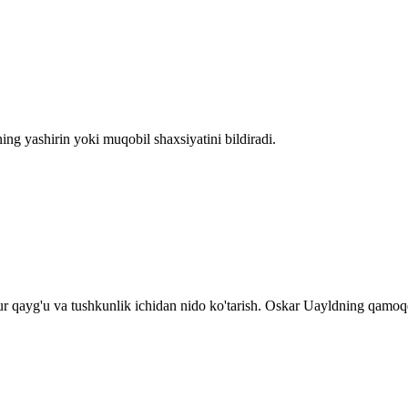
ing yashirin yoki muqobil shaxsiyatini bildiradi.
ur qayg'u va tushkunlik ichidan nido ko'tarish. Oskar Uayldning qamoq