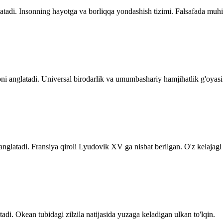
tadi. Insonning hayotga va borliqqa yondashish tizimi. Falsafada muhi
ni anglatadi. Universal birodarlik va umumbashariy hamjihatlik g'oyasi
glatadi. Fransiya qiroli Lyudovik XV ga nisbat berilgan. O'z kelajagi 
adi. Okean tubidagi zilzila natijasida yuzaga keladigan ulkan to'lqin.