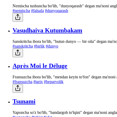
Nemischa tushuncha bo'lib, "dunyoqarash" degan ma'noni angla
#nemischa
#falsafa
#dunyoqarash
Vasudhaiva Kutumbakam
Sanskritcha ibora bo'lib, "butun dunyo — bir oila" degan ma'no
#sanskritcha
#birlik
#dunyo
Après Moi le Déluge
Fransuzcha ibora bo'lib, "mendan keyin to'fon" degan ma'noni an
#fransuzcha
#tarix
#beparvolik
Tsunami
Yaponcha so'z bo'lib, "bandargoh to'lqini" degan ma'noni anglat