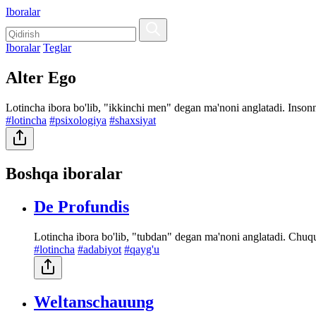
Iboralar
Iboralar
Teglar
Alter Ego
Lotincha ibora bo'lib, "ikkinchi men" degan ma'noni anglatadi. Insonn
#lotincha
#psixologiya
#shaxsiyat
Boshqa iboralar
De Profundis
Lotincha ibora bo'lib, "tubdan" degan ma'noni anglatadi. Chuq
#lotincha
#adabiyot
#qayg'u
Weltanschauung