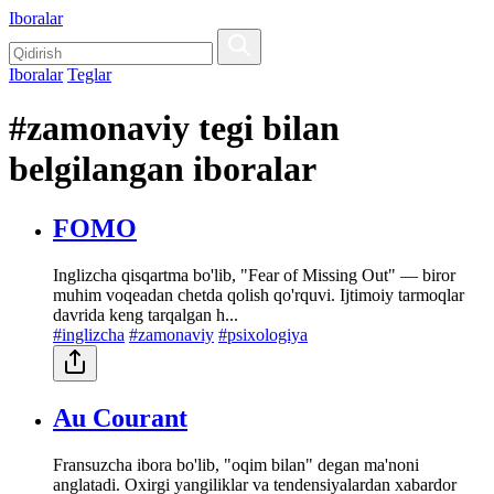
Iboralar
Iboralar
Teglar
#zamonaviy tegi bilan
belgilangan iboralar
FOMO
Inglizcha qisqartma bo'lib, "Fear of Missing Out" — biror
muhim voqeadan chetda qolish qo'rquvi. Ijtimoiy tarmoqlar
davrida keng tarqalgan h...
#inglizcha
#zamonaviy
#psixologiya
Au Courant
Fransuzcha ibora bo'lib, "oqim bilan" degan ma'noni
anglatadi. Oxirgi yangiliklar va tendensiyalardan xabardor