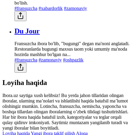
bo'lish.
#fransuzcha
#xabardorlik
#zamonaviy
Du Jour
Fransuzcha ibora bo'lib, "bugungi" degan ma'noni anglatadi.
Restoranlarda bugungi maxsus taom yoki umumiy ma'noda
hozirda mashhur bo'lgan na...
#fransuzcha
#zamonaviy
#oshpazlik
Loyiha haqida
Ibora.uz saytiga xush kelibsiz! Bu yerda jahon tillaridan olingan
iboralar, ularning maʼnolari va ishlatilishi haqida batafsil maʼlumot
olishingiz mumkin. Lotincha, fransuzcha, nemischa, yaponcha va
boshqa tillardan olingan iboralarning oʼzbek tilidagi tushutirishlari.
Har bir ibora haqida batafsil izoh, kategoriyalar va teglar orqali
qulay qidiruv imkoniyati. Saytimiz muntazam yangilanib turadi va
yangi iboralar bilan boyitiladi.
Loyiha haqida
Yangi ibora taklif qilish
Aloqa