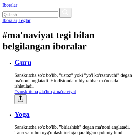
Iboralar
Iboralar
Teglar
#ma'naviyat tegi bilan
belgilangan iboralar
Guru
Sanskritcha so'z bo'lib, "ustoz" yoki "yo'l ko'rsatuvchi" degan
ma'noni anglatadi. Hindistonda ruhiy rahbar ma'nosida
ishlatiladi.
#sanskritcha
#ta'lim
#ma'naviyat
Yoga
Sanskritcha so'z bo'lib, "birlashish" degan ma'noni anglatadi.
Tana va ruhni uyg'unlashtirishga qaratilgan qadimiy hind