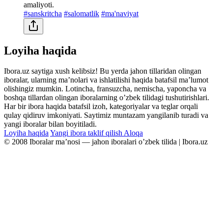
amaliyoti.
#sanskritcha
#salomatlik
#ma'naviyat
Loyiha haqida
Ibora.uz saytiga xush kelibsiz! Bu yerda jahon tillaridan olingan
iboralar, ularning maʼnolari va ishlatilishi haqida batafsil maʼlumot
olishingiz mumkin. Lotincha, fransuzcha, nemischa, yaponcha va
boshqa tillardan olingan iboralarning oʼzbek tilidagi tushutirishlari.
Har bir ibora haqida batafsil izoh, kategoriyalar va teglar orqali
qulay qidiruv imkoniyati. Saytimiz muntazam yangilanib turadi va
yangi iboralar bilan boyitiladi.
Loyiha haqida
Yangi ibora taklif qilish
Aloqa
© 2008 Iboralar maʼnosi — jahon iboralari oʼzbek tilida | Ibora.uz