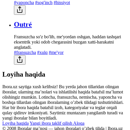
#yaponcha
#sog'inch
#hissiyot
Outré
Fransuzcha so'z bo'lib, me'yordan oshgan, haddan tashqari
eksentrik yoki odob chegarasini buzgan xatti-harakatni
anglatadi.
#fransuzcha
#xulq
#me'yor
Loyiha haqida
Ibora.uz saytiga xush kelibsiz! Bu yerda jahon tillaridan olingan
iboralar, ularning maʼnolari va ishlatilishi haqida batafsil maʼlumot
olishingiz mumkin. Lotincha, fransuzcha, nemischa, yaponcha va
boshqa tillardan olingan iboralarning oʼzbek tilidagi tushutirishlari.
Har bir ibora haqida batafsil izoh, kategoriyalar va teglar orqali
qulay qidiruv imkoniyati. Saytimiz muntazam yangilanib turadi va
yangi iboralar bilan boyitiladi.
Loyiha haqida
Yangi ibora taklif qilish
Aloqa
© 2008 Iboralar maʼnosi — jahon iboralari oʼzbek tilida | Ibora.uz