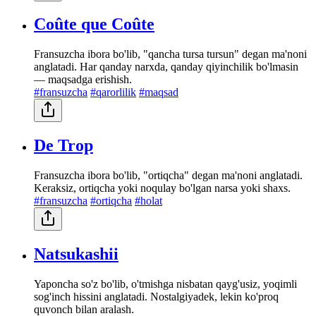
Coûte que Coûte
Fransuzcha ibora bo'lib, "qancha tursa tursun" degan ma'noni
anglatadi. Har qanday narxda, qanday qiyinchilik bo'lmasin
— maqsadga erishish.
#fransuzcha
#qarorlilik
#maqsad
De Trop
Fransuzcha ibora bo'lib, "ortiqcha" degan ma'noni anglatadi.
Keraksiz, ortiqcha yoki noqulay bo'lgan narsa yoki shaxs.
#fransuzcha
#ortiqcha
#holat
Natsukashii
Yaponcha so'z bo'lib, o'tmishga nisbatan qayg'usiz, yoqimli
sog'inch hissini anglatadi. Nostalgiyadek, lekin ko'proq
quvonch bilan aralash.