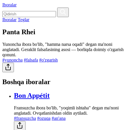
Iboralar
Iboralar
Teglar
Panta Rhei
Yunoncha ibora bo'lib, "hamma narsa oqadi" degan ma'noni
anglatadi. Geraklit falsafasining asosi — borliqda doimiy o'zgarish
qonuni.
#yunoncha
#falsafa
#o'zgarish
Boshqa iboralar
Bon Appétit
Fransuzcha ibora bo'lib, "yoqimli ishtaha" degan ma'noni
anglatadi. Ovqatlanishdan oldin aytiladi.
#fransuzcha
#ozuqa
#an'ana