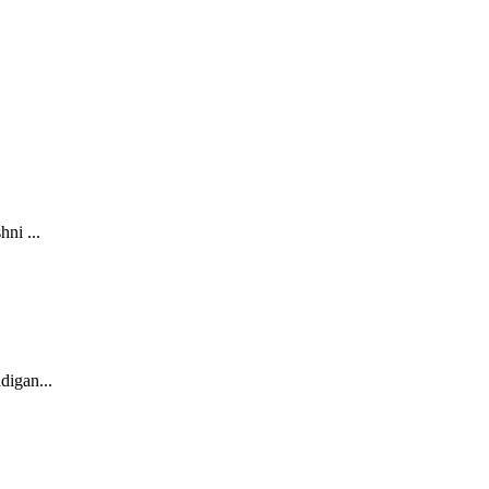
ni ...
digan...