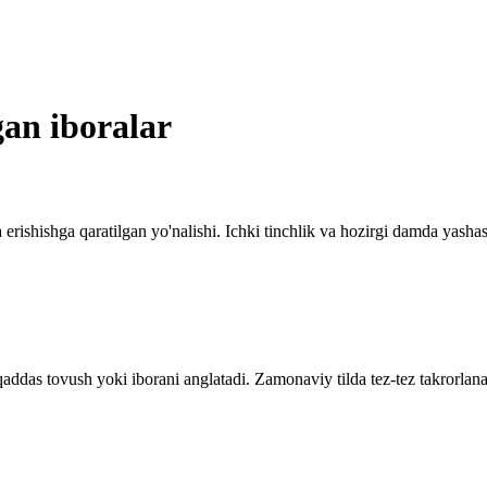
gan iboralar
erishishga qaratilgan yo'nalishi. Ichki tinchlik va hozirgi damda yashash
qaddas tovush yoki iborani anglatadi. Zamonaviy tilda tez-tez takrorlana