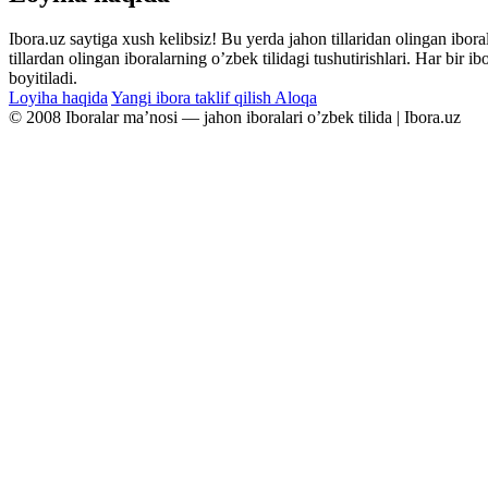
Ibora.uz saytiga xush kelibsiz! Bu yerda jahon tillaridan olingan ibor
tillardan olingan iboralarning oʼzbek tilidagi tushutirishlari. Har bir 
boyitiladi.
Loyiha haqida
Yangi ibora taklif qilish
Aloqa
© 2008 Iboralar maʼnosi — jahon iboralari oʼzbek tilida | Ibora.uz