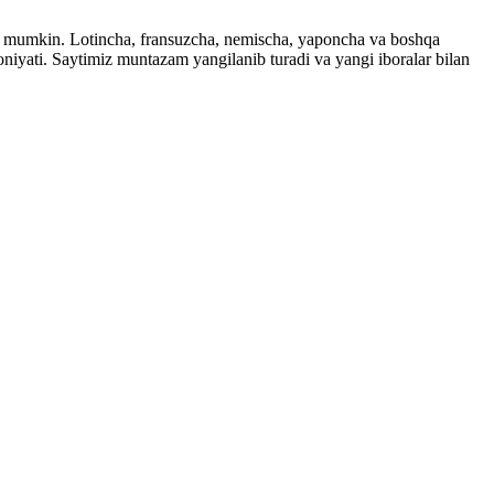
ingiz mumkin. Lotincha, fransuzcha, nemischa, yaponcha va boshqa
imkoniyati. Saytimiz muntazam yangilanib turadi va yangi iboralar bilan