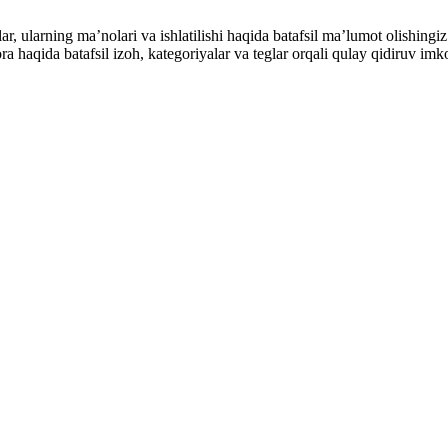
alar, ularning maʼnolari va ishlatilishi haqida batafsil maʼlumot olish
ibora haqida batafsil izoh, kategoriyalar va teglar orqali qulay qidiruv 