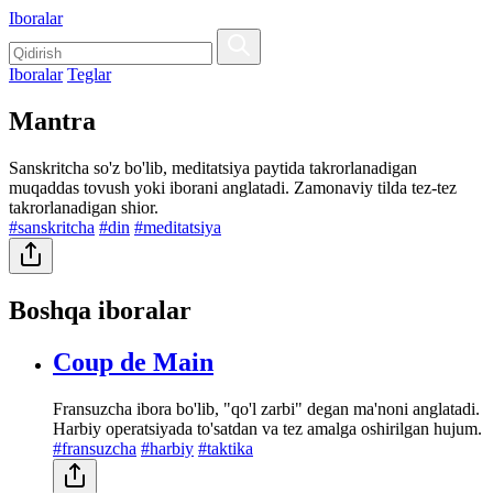
Iboralar
Iboralar
Teglar
Mantra
Sanskritcha so'z bo'lib, meditatsiya paytida takrorlanadigan
muqaddas tovush yoki iborani anglatadi. Zamonaviy tilda tez-tez
takrorlanadigan shior.
#sanskritcha
#din
#meditatsiya
Boshqa iboralar
Coup de Main
Fransuzcha ibora bo'lib, "qo'l zarbi" degan ma'noni anglatadi.
Harbiy operatsiyada to'satdan va tez amalga oshirilgan hujum.
#fransuzcha
#harbiy
#taktika