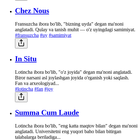
Chez Nous
Fransuzcha ibora bo'lib, "bizning uyda" degan ma'noni
anglatadi. Qulay va tanish muhit — o'z uyingdagi samimiyat.
#fransuzcha
#uy
#samimiyat
In Situ
Lotincha ibora bo'lib, "o'z joyida" degan ma'noni anglatadi.
Biror narsani asl joylashgan joyida o'rganish yoki saqlash.
Fan va arxeologiyad...
#lotincha
#fan
#joy
Summa Cum Laude
Lotincha ibora bo'lib, "eng katta maqtov bilan" degan ma'noni
anglatadi. Universitetni eng yuqori baho bilan bitirgan
talabalarga beriladiga...