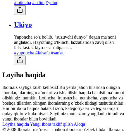
#lotincha
#ta'lim
#yutuq
Ukiyo
Yaponcha so'z bo'lib, "suzuvchi dunyo" degan ma'noni
anglatadi. Hayotning o'tkinchi lazzatlaridan zavq olish
falsafasi. Ukiyo-e san'atiga as...
#yaponcha
#falsafa
#san'at
Loyiha haqida
Ibora.uz saytiga xush kelibsiz! Bu yerda jahon tillaridan olingan
iboralar, ularning maʼnolari va ishlatilishi haqida batafsil maʼlumot
olishingiz mumkin. Lotincha, fransuzcha, nemischa, yaponcha va
boshqa tillardan olingan iboralarning oʼzbek tilidagi tushutirishlari.
Har bir ibora haqida batafsil izoh, kategoriyalar va teglar orqali
qulay qidiruv imkoniyati. Saytimiz muntazam yangilanib turadi va
yangi iboralar bilan boyitiladi.
Loyiha haqida
Yangi ibora taklif qilish
Aloqa
© 2008 Iboralar maʼnosi — jahon iboralari oʼzbek tilida | Ibora.uz