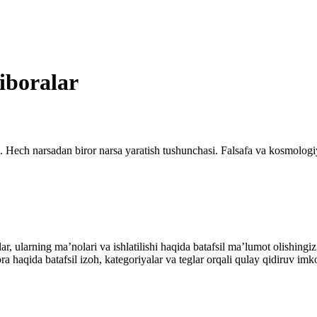
 iboralar
. Hech narsadan biror narsa yaratish tushunchasi. Falsafa va kosmologiy
alar, ularning maʼnolari va ishlatilishi haqida batafsil maʼlumot olish
ibora haqida batafsil izoh, kategoriyalar va teglar orqali qulay qidiruv 