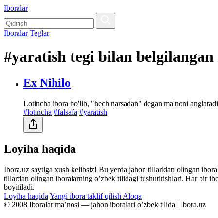
Iboralar
Iboralar
Teglar
#yaratish tegi bilan belgilangan
Ex Nihilo
Lotincha ibora bo'lib, "hech narsadan" degan ma'noni anglatadi
#lotincha
#falsafa
#yaratish
Loyiha haqida
Ibora.uz saytiga xush kelibsiz! Bu yerda jahon tillaridan olingan ibor
tillardan olingan iboralarning oʼzbek tilidagi tushutirishlari. Har bir 
boyitiladi.
Loyiha haqida
Yangi ibora taklif qilish
Aloqa
© 2008 Iboralar maʼnosi — jahon iboralari oʼzbek tilida | Ibora.uz