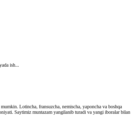
ada ish...
ingiz mumkin. Lotincha, fransuzcha, nemischa, yaponcha va boshqa
imkoniyati. Saytimiz muntazam yangilanib turadi va yangi iboralar bilan