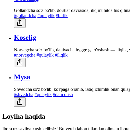
Gollandcha so'z bo'lib, do'stlar davrasida, iliq muhitda his qil
#gollandcha
#qulaylik
#birlik
Koselig
Norvegcha so'z bo'lib, daniyacha hygge ga o'xshash — iliqlik, 
#norvegcha
#qulaylik
#iliqlik
Mysa
Shvedcha so'z bo'lib, ko'rpaga o'ranib, issiq ichimlik bilan qula
#shvedcha
#qulaylik
#dam olish
Loyiha haqida
Ibora.uz saytiga xush kelibsiz! Bu yerda jahon tillaridan olingan ibor