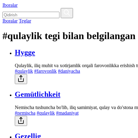
Iboralar
Iboralar
Teglar
#qulaylik tegi bilan belgilangan
Hygge
Qulaylik, iliq muhit va xotirjamlik orqali farovonlikka erishish 
#qulaylik
#farovonlik
#daniyacha
Gemütlichkeit
Nemischa tushuncha bo'lib, iliq samimiyat, qulay va do'stona m
#nemischa
#qulaylik
#madaniyat
Gezellig