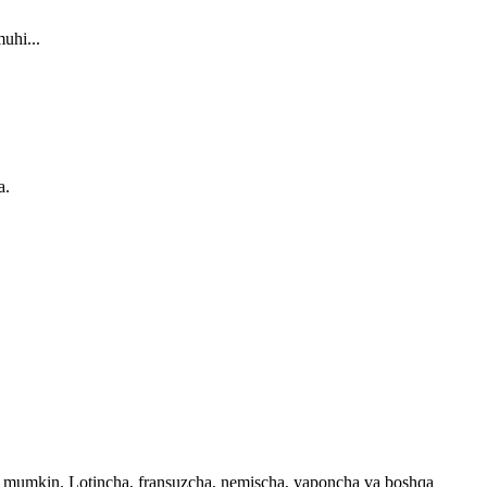
uhi...
a.
ingiz mumkin. Lotincha, fransuzcha, nemischa, yaponcha va boshqa