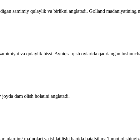
inadigan samimiy qulaylik va birlikni anglatadi. Golland madaniyatining m
samimiyat va qulaylik hissi. Ayniqsa qish oylarida qadrlangan tushunch
y joyda dam olish holatini anglatadi.
alar, ularning maʼnolari va ishlatilishi haqida batafsil maʼlumot olish