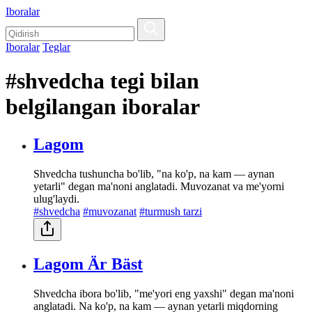
Iboralar
Iboralar
Teglar
#shvedcha tegi bilan
belgilangan iboralar
Lagom
Shvedcha tushuncha bo'lib, "na ko'p, na kam — aynan
yetarli" degan ma'noni anglatadi. Muvozanat va me'yorni
ulug'laydi.
#shvedcha
#muvozanat
#turmush tarzi
Lagom Är Bäst
Shvedcha ibora bo'lib, "me'yori eng yaxshi" degan ma'noni
anglatadi. Na ko'p, na kam — aynan yetarli miqdorning