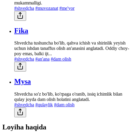
mukammalligi.
#shvedcha
#muvozanat
#me'yor
Fika
Shvedcha tushuncha bo'lib, qahva ichish va shirinlik yeyish
uchun ishdan tanaffus olish an'anasini anglatadi. Oddiy choy-
poy emas, balki ijt...
#shvedcha
#an'ana
#dam olish
Mysa
Shvedcha so'z bo'lib, ko'rpaga o'ranib, issiq ichimlik bilan
qulay joyda dam olish holatini anglatadi.
#shvedcha
#qulaylik
#dam olish
Loyiha haqida