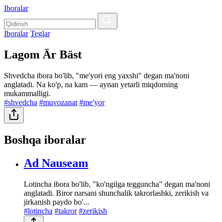
Iboralar
Iboralar
Teglar
Lagom Är Bäst
Shvedcha ibora bo'lib, "me'yori eng yaxshi" degan ma'noni
anglatadi. Na ko'p, na kam — aynan yetarli miqdorning
mukammalligi.
#shvedcha
#muvozanat
#me'yor
Boshqa iboralar
Ad Nauseam
Lotincha ibora bo'lib, "ko'ngilga tegguncha" degan ma'noni
anglatadi. Biror narsani shunchalik takrorlashki, zerikish va
jirkanish paydo bo'...
#lotincha
#takror
#zerikish