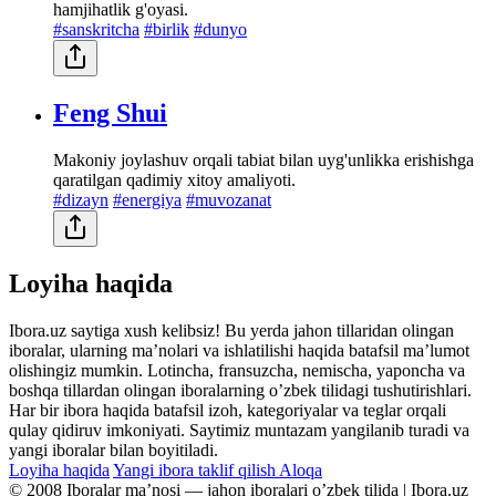
hamjihatlik g'oyasi.
#sanskritcha
#birlik
#dunyo
Feng Shui
Makoniy joylashuv orqali tabiat bilan uyg'unlikka erishishga
qaratilgan qadimiy xitoy amaliyoti.
#dizayn
#energiya
#muvozanat
Loyiha haqida
Ibora.uz saytiga xush kelibsiz! Bu yerda jahon tillaridan olingan
iboralar, ularning maʼnolari va ishlatilishi haqida batafsil maʼlumot
olishingiz mumkin. Lotincha, fransuzcha, nemischa, yaponcha va
boshqa tillardan olingan iboralarning oʼzbek tilidagi tushutirishlari.
Har bir ibora haqida batafsil izoh, kategoriyalar va teglar orqali
qulay qidiruv imkoniyati. Saytimiz muntazam yangilanib turadi va
yangi iboralar bilan boyitiladi.
Loyiha haqida
Yangi ibora taklif qilish
Aloqa
© 2008 Iboralar maʼnosi — jahon iboralari oʼzbek tilida | Ibora.uz