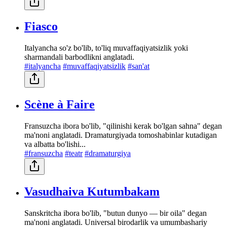
Fiasco
Italyancha so'z bo'lib, to'liq muvaffaqiyatsizlik yoki
sharmandali barbodlikni anglatadi.
#italyancha
#muvaffaqiyatsizlik
#san'at
Scène à Faire
Fransuzcha ibora bo'lib, "qilinishi kerak bo'lgan sahna" degan
ma'noni anglatadi. Dramaturgiyada tomoshabinlar kutadigan
va albatta bo'lishi...
#fransuzcha
#teatr
#dramaturgiya
Vasudhaiva Kutumbakam
Sanskritcha ibora bo'lib, "butun dunyo — bir oila" degan
ma'noni anglatadi. Universal birodarlik va umumbashariy