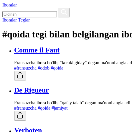
Iboralar
Iboralar
Teglar
#qoida tegi bilan belgilangan ib
Comme il Faut
Fransuzcha ibora bo'lib, "kerakligiday" degan ma'noni anglatadi
#fransuzcha
#odob
#qoida
De Rigueur
Fransuzcha ibora bo'lib, "qat'iy talab" degan ma'noni anglatadi. 
#fransuzcha
#qoida
#jamiyat
Verboten