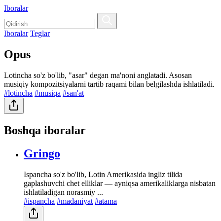
Iboralar
Iboralar
Teglar
Opus
Lotincha so'z bo'lib, "asar" degan ma'noni anglatadi. Asosan
musiqiy kompozitsiyalarni tartib raqami bilan belgilashda ishlatiladi.
#lotincha
#musiqa
#san'at
Boshqa iboralar
Gringo
Ispancha so'z bo'lib, Lotin Amerikasida ingliz tilida
gaplashuvchi chet elliklar — ayniqsa amerikaliklarga nisbatan
ishlatiladigan norasmiy ...
#ispancha
#madaniyat
#atama