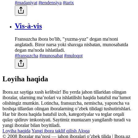
#madaniyat
#tendensiya
#tarix
Vis-à-vis
Fransuzcha ibora bo'lib, "yuzma-yuz" degan ma'noni
anglatadi. Biror narsa yoki shaxsga nisbatan, munosabatda
degan ma'noda ishlatiladi.
#fransuzcha
#munosabat
#muloqot
Loyiha haqida
Ibora.uz saytiga xush kelibsiz! Bu yerda jahon tillaridan olingan
iboralar, ularning maʼnolari va ishlatilishi haqida batafsil maʼlumot
olishingiz mumkin. Lotincha, fransuzcha, nemischa, yaponcha va
boshqa tillardan olingan iboralarning oʼzbek tilidagi tushutirishlari.
Har bir ibora haqida batafsil izoh, kategoriyalar va teglar orqali
qulay qidiruv imkoniyati. Saytimiz muntazam yangilanib turadi va
yangi iboralar bilan boyitiladi.
Loyiha haqida
Yangi ibora taklif qilish
Aloqa
© 2008 Iboralar maʼnosi — jahon iboralari oʼzbek tilida | Ibora.uz