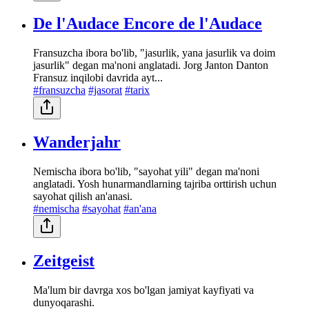
De l'Audace Encore de l'Audace
Fransuzcha ibora bo'lib, "jasurlik, yana jasurlik va doim
jasurlik" degan ma'noni anglatadi. Jorg Janton Danton
Fransuz inqilobi davrida ayt...
#fransuzcha
#jasorat
#tarix
Wanderjahr
Nemischa ibora bo'lib, "sayohat yili" degan ma'noni
anglatadi. Yosh hunarmandlarning tajriba orttirish uchun
sayohat qilish an'anasi.
#nemischa
#sayohat
#an'ana
Zeitgeist
Ma'lum bir davrga xos bo'lgan jamiyat kayfiyati va
dunyoqarashi.