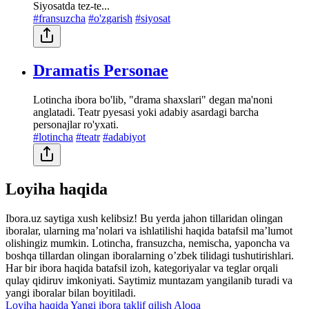
Siyosatda tez-te...
#fransuzcha
#o'zgarish
#siyosat
Dramatis Personae
Lotincha ibora bo'lib, "drama shaxslari" degan ma'noni
anglatadi. Teatr pyesasi yoki adabiy asardagi barcha
personajlar ro'yxati.
#lotincha
#teatr
#adabiyot
Loyiha haqida
Ibora.uz saytiga xush kelibsiz! Bu yerda jahon tillaridan olingan
iboralar, ularning maʼnolari va ishlatilishi haqida batafsil maʼlumot
olishingiz mumkin. Lotincha, fransuzcha, nemischa, yaponcha va
boshqa tillardan olingan iboralarning oʼzbek tilidagi tushutirishlari.
Har bir ibora haqida batafsil izoh, kategoriyalar va teglar orqali
qulay qidiruv imkoniyati. Saytimiz muntazam yangilanib turadi va
yangi iboralar bilan boyitiladi.
Loyiha haqida
Yangi ibora taklif qilish
Aloqa