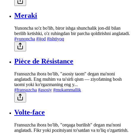
Meraki
Yunoncha so'z bo'lib, biror ishga shunchalik jon-dil bilan
berilib ketishki, o'z ruhingdan bir parcha qoldirishni anglatadi.
#yunoncha
#ijod
#ishtiyoq
Pièce de Résistance
Fransuzcha ibora bo'lib, "asosiy taom" degan ma'noni
anglatadi. Eng muhim va ta'sirli qism — ziyofatning bosh
taomi yoki ko'rgazmaning eng y...
#fransuzcha
#asosiy
#mukammallik
Volte-face
Fransuzcha ibora bo'lib, "orqaga burilish" degan ma'noni
anglatadi. Fikr yoki pozitsiyani to'satdan va to'liq o'zgartirish.