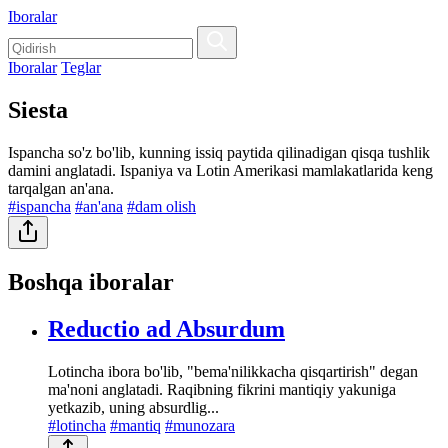
Iboralar
Iboralar
Teglar
Siesta
Ispancha so'z bo'lib, kunning issiq paytida qilinadigan qisqa tushlik
damini anglatadi. Ispaniya va Lotin Amerikasi mamlakatlarida keng
tarqalgan an'ana.
#ispancha
#an'ana
#dam olish
Boshqa iboralar
Reductio ad Absurdum
Lotincha ibora bo'lib, "bema'nilikkacha qisqartirish" degan
ma'noni anglatadi. Raqibning fikrini mantiqiy yakuniga
yetkazib, uning absurdlig...
#lotincha
#mantiq
#munozara